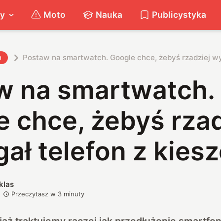
ty
Moto
Nauka
Publicystyka
Postaw na smartwatch. Google chce, żebyś rzadziej wyc
h
w na smartwatch.
 chce, żebyś rzad
ał telefon z kiesz
klas
Przeczytasz w
3
minuty
ż traktujemy raczej jak przedłużenie smartfon