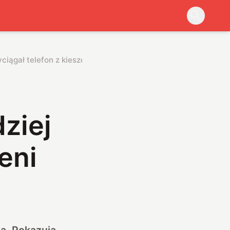
iągał telefon z kieszeni
ziej
eni
a. Pokazują