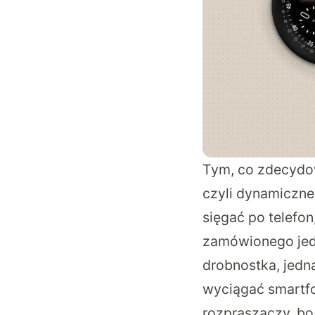
Tym, co zdecydow
czyli dynamiczne
sięgać po telefo
zamówionego jedz
drobnostka, jedn
wyciągać smartfo
rozpraszaczy, bo