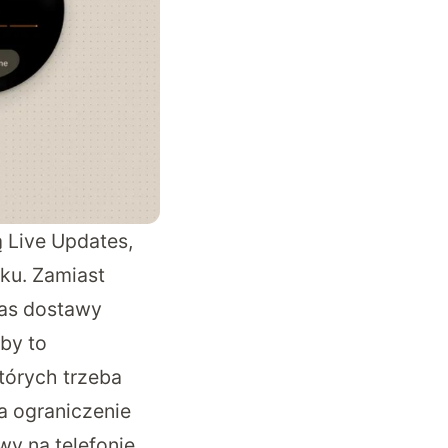
 Live Updates,
ku. Zamiast
zas dostawy
by to
tórych trzeba
a ograniczenie
y na telefonie,