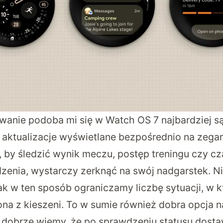
anie podoba mi się w Watch OS 7 najbardziej są
 aktualizacje wyświetlane bezpośrednio na zegar
n, by śledzić wynik meczu, postęp treningu czy c
enia, wystarczy zerknąć na swój nadgarstek. Ni
ak w ten sposób ograniczamy liczbę sytuacji, w k
na z kieszeni. To w sumie również dobra opcja n
 dobrze wiemy, że po sprawdzeniu statusu dostaw