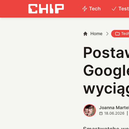
Tech
Tes
Home
Tec
Posta
Google
wyciąg
Joanna Marte
J
18.06.2026
|
Smartwatche wcią