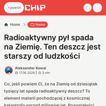
powrót
Home
Nauka
Radioaktywny pył spada
na Ziemię. Ten deszcz jest
starszy od ludzkości
Aleksander Kowal
A
17.06.2026
|
3
min
Co, jeśli powiem Ci, że na Ziemię od dziesiątek
tysięcy lat spada radioaktywny deszcz? To
element materii pochodzącej z kosmicznej
katastrofy sprzed milionów lat. Pozostałości