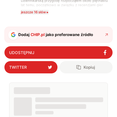
Dziennikarską przygodę rozpocząłem około piętnastu
lat temu, początkowo w związku z recenzjami gier
komputerowych i filmów. Obecnie publikuję
jeszcze 16 słów ▸
zdecydowanie częściej na tematy związane z nauką
oraz technologią. W wolnym czasie uwielbiam
podróżować, śledzić kinowe i książkowe nowości, a
także uprawiać oraz oglądać sport.
Dodaj
CHIP.pl
jako preferowane źródło
UDOSTĘPNIJ
TWITTER
Kopiuj