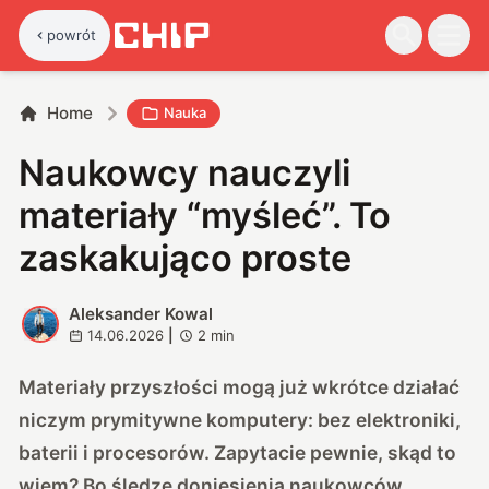
powrót
Home
Nauka
Naukowcy nauczyli
materiały “myśleć”. To
zaskakująco proste
Aleksander Kowal
A
14.06.2026
|
2
min
Materiały przyszłości mogą już wkrótce działać
niczym prymitywne komputery: bez elektroniki,
baterii i procesorów. Zapytacie pewnie, skąd to
wiem? Bo śledzę doniesienia naukowców,