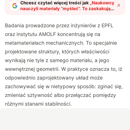
Chcesz czytać więcej treści jak
„
Naukowcy
nauczyli materiały “myśleć”. To zaskakująco
proste
"
?
Badania prowadzone przez inżynierów z EPFL
oraz instytutu AMOLF koncentrują się na
metamateriałach mechanicznych.
To specjalnie
projektowane struktury, których właściwości
wynikają nie tyle z samego materiału, a jego
wewnętrznej geometrii. W praktyce oznacza to, iż
odpowiednio zaprojektowany układ może
zachowywać się w nietypowy sposób: zginać się,
zmieniać sztywność albo przełączać pomiędzy
różnymi stanami stabilności.