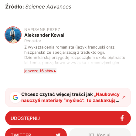
Źródło:
Science Advances
NAPISANE PRZEZ
A
Aleksander Kowal
Redaktor
Z wykształcenia romanista (język francuski oraz
hiszpański) ze specjalizacją z traduktologii.
Dziennikarską przygodę rozpocząłem około piętnastu
lat temu, początkowo w związku z recenzjami gier
komputerowych i filmów. Obecnie publikuję
jeszcze 16 słów ▸
zdecydowanie częściej na tematy związane z nauką
oraz technologią. W wolnym czasie uwielbiam
podróżować, śledzić kinowe i książkowe nowości, a
także uprawiać oraz oglądać sport.
Chcesz czytać więcej treści jak
„
Naukowcy
nauczyli materiały “myśleć”. To zaskakująco
proste
"
?
UDOSTĘPNIJ
TWITTER
Kopiuj