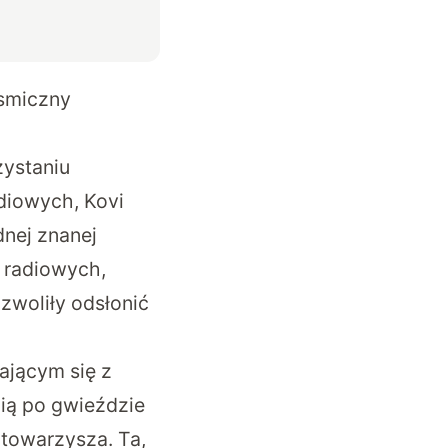
osmiczny
zystaniu
adiowych, Kovi
dnej znanej
 radiowych,
woliły odsłonić
ającym się z
cią po gwieździe
 towarzysza. Ta,