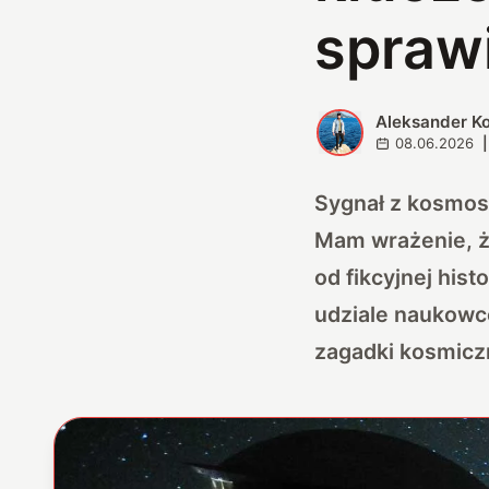
spraw
Aleksander K
A
08.06.2026
|
Sygnał z kosmosu
Mam wrażenie, że
od fikcyjnej hist
udziale naukowcó
zagadki kosmicz