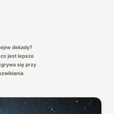
lejne dekady?
co jest lepsze
ozgrywa się przy
ozwikłania