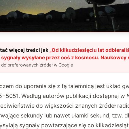
ać więcej treści jak
„
Od kilkudziesięciu lat odbieral
sygnały wysyłane przez coś z kosmosu. Naukowcy 
owód w ich sprawie
"
?
l do preferowanych źródeł w Google
uczem do uporania się z tą tajemnicą jest układ 
−5051. Według autorów publikacji dostępnej w
zeciwieństwie do większości znanych źródeł radi
trwające sekundy lub nawet ułamki sekund, tzw.
syłają sygnały powtarzające się co kilkadziesiąt 