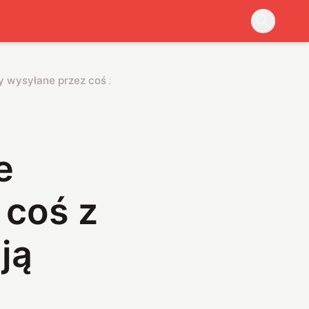
ały wysyłane przez coś z kosmosu. Naukowcy mają kluczowy 
e
 coś z
ją