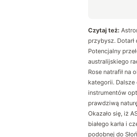
Czytaj też:
Astro
przybysz. Dotarł 
Potencjalny przeł
australijskiego r
Rose natrafił na 
kategorii. Dalsz
instrumentów opt
prawdziwą natur
Okazało się, iż 
białego karła i c
podobnej do Sło