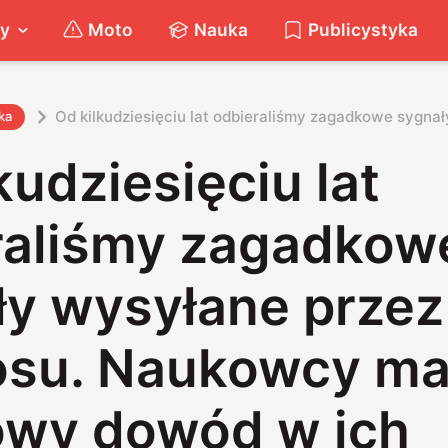
ty
Moto
Nauka
Publicystyka
Od kilkudziesięciu lat odbieraliśmy zagadkowe sygn
ka
kudziesięciu lat
raliśmy zagadkow
ły wysyłane przez
su. Naukowcy ma
owy dowód w ich