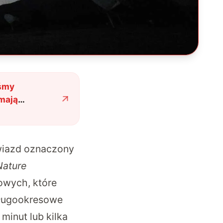
iśmy
mają
gwiazd oznaczony
Nature
owych, które
 długookresowe
minut lub kilka