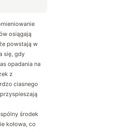
romieniowanie
łów osiągają
że powstają w
 się, gdy
as opadania na
zek z
rdzo ciasnego
przyspieszają
wspólny środek
nie kołowa, co