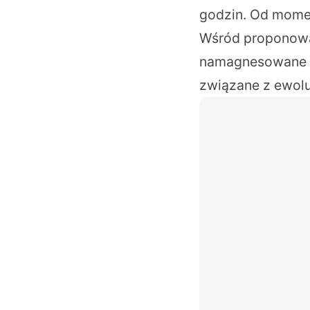
godzin. Od momen
Wśród proponowan
namagnesowane g
związane z ewolu