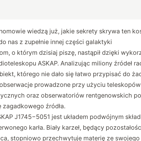
nomowie wiedzą już, jakie sekrety skrywa ten k
do nas z zupełnie innej części galaktyki
om, o którym dzisiaj piszę, nastąpił dzięki wykor
adioteleskopu ASKAP. Analizując miliony źródeł r
obiekt, którego nie dało się łatwo przypisać do ża
e obserwacje prowadzone przy użyciu teleskopów
ycznych oraz obserwatoriów rentgenowskich poz
ę zagadkowego źródła.
ASKAP J1745−5051 jest układem podwójnym skład
zerwonego karła. Biały karzeł, będący pozostałoś
ńca
, stopniowo przechwytuje materię ze swojego