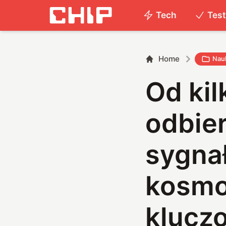
Tech
Tes
Home
Nau
Od kil
odbie
sygna
kosmo
klucz