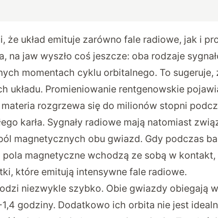
, że układ emituje zarówno fale radiowe, jak i p
a, na jaw wyszło coś jeszcze: oba rodzaje sygna
ch momentach cyklu orbitalnego. To sugeruje, 
h układu. Promieniowanie rentgenowskie pojawia
ateria rozgrzewa się do milionów stopni podcz
łego karła. Sygnały radiowe mają natomiast zwią
pól magnetycznych obu gwiazd. Gdy podczas ba
a pola magnetyczne wchodzą ze sobą w kontakt, 
i, które emitują intensywne fale radiowe.
odzi niezwykle szybko. Obie gwiazdy obiegają 
1,4 godziny. Dodatkowo ich orbita nie jest ideal