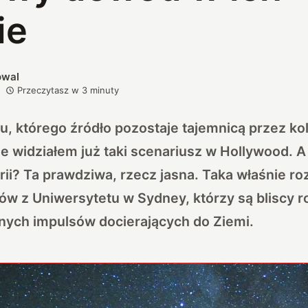
ie
owal
Przeczytasz w
3
minuty
, którego źródło pozostaje tajemnicą przez ko
 widziałem już taki scenariusz w Hollywood. A 
orii? Ta prawdziwa, rzecz jasna. Taka właśnie r
w z Uniwersytetu w Sydney, którzy są bliscy r
nych impulsów docierających do Ziemi.