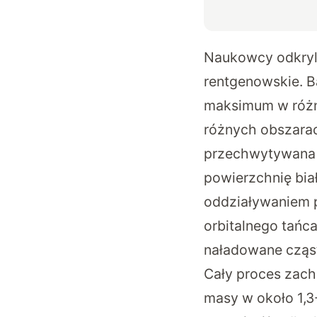
Naukowcy odkryli
rentgenowskie. B
maksimum w różny
różnych obszarac
przechwytywana m
powierzchnię bia
oddziaływaniem 
orbitalnego tańc
naładowane cząstk
Cały proces zach
masy w około 1,3-