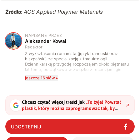
ACS Applied Polymer Materials
Źródło:
NAPISANE PRZEZ
A
Aleksander Kowal
Redaktor
Z wykształcenia romanista (język francuski oraz
hiszpański) ze specjalizacją z traduktologii.
Dziennikarską przygodę rozpocząłem około piętnastu
lat temu, początkowo w związku z recenzjami gier
komputerowych i filmów. Obecnie publikuję
jeszcze 16 słów ▸
zdecydowanie częściej na tematy związane z nauką
oraz technologią. W wolnym czasie uwielbiam
podróżować, śledzić kinowe i książkowe nowości, a
także uprawiać oraz oglądać sport.
Chcesz czytać więcej treści jak
„
To żyje! Powstał
plastik, który można zaprogramować tak, by
rozpadł się na życzenie
"
?
UDOSTĘPNIJ