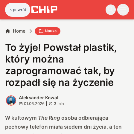
powrót
Home
Nauka
To żyje! Powstał plastik,
który można
zaprogramować tak, by
rozpadł się na życzenie
Aleksander Kowal
A
01.06.2026
|
3
min
W kultowym
The Ring
osoba odbierająca
pechowy telefon miała siedem dni życia, a ten