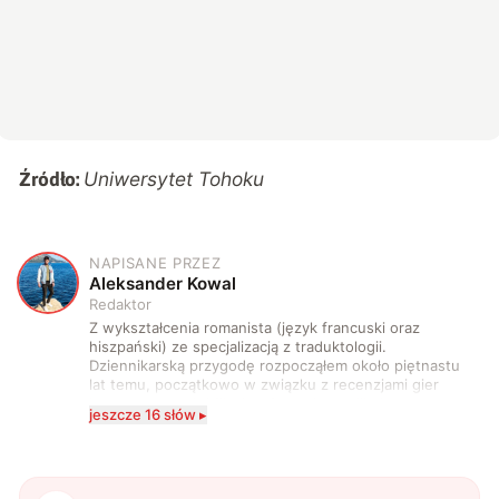
Uniwersytet Tohoku
Źródło:
NAPISANE PRZEZ
A
Aleksander Kowal
Redaktor
Z wykształcenia romanista (język francuski oraz
hiszpański) ze specjalizacją z traduktologii.
Dziennikarską przygodę rozpocząłem około piętnastu
lat temu, początkowo w związku z recenzjami gier
komputerowych i filmów. Obecnie publikuję
jeszcze 16 słów ▸
zdecydowanie częściej na tematy związane z nauką
oraz technologią. W wolnym czasie uwielbiam
podróżować, śledzić kinowe i książkowe nowości, a
także uprawiać oraz oglądać sport.