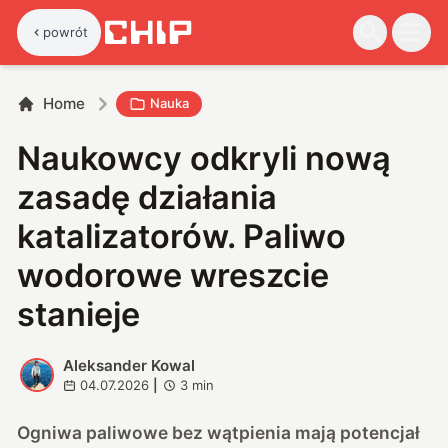
powrót
Home
Nauka
Naukowcy odkryli nową
zasadę działania
katalizatorów. Paliwo
wodorowe wreszcie
stanieje
Aleksander Kowal
A
04.07.2026
|
3
min
Ogniwa paliwowe bez wątpienia mają potencjał