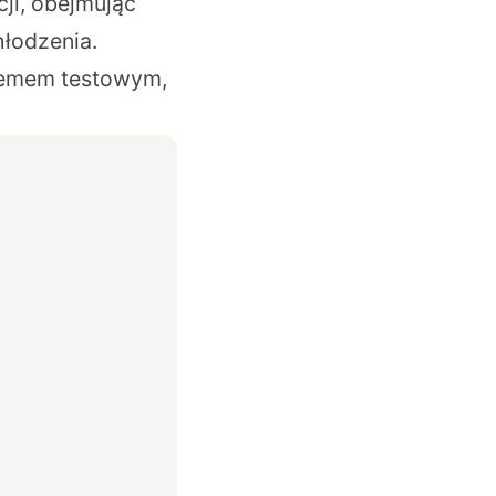
cji, obejmując
hłodzenia.
emem testowym,