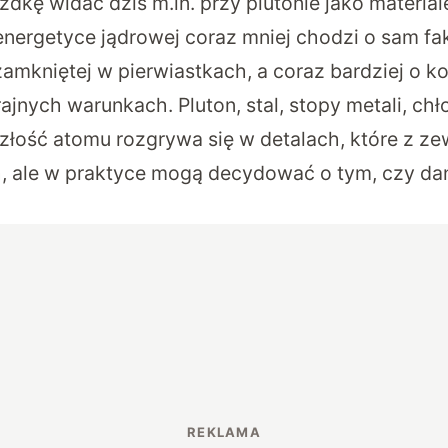
dkę widać dziś m.in. przy
plutonie jako materia
energetyce jądrowej coraz mniej chodzi o sam fak
zamkniętej w pierwiastkach, a coraz bardziej o k
ajnych warunkach. Pluton, stal, stopy metali, ch
złość atomu rozgrywa się w detalach, które z ze
, ale w praktyce mogą decydować o tym, czy da