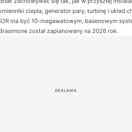
dnak zachowywać się tak, jak w przyszłej instala
mienniki ciepła, generator pary, turbinę i układ c
RSOR ma być 10-megawatowym, basenowym syst
Brasimone został zaplanowany na 2026 rok.