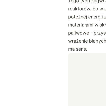
Tego typu zagwoz
reaktorów
, bo w 
potężnej energii 
materiałami w skr
paliwowe – przys
wrażenie błahych
ma sens.