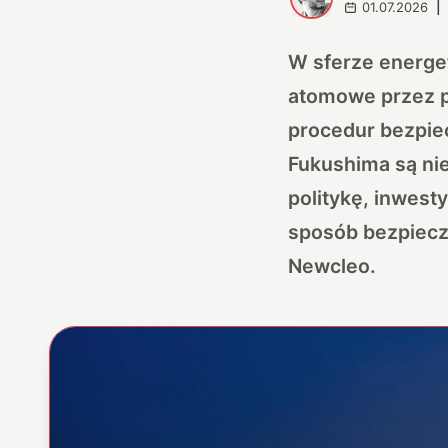
01.07.2026
|
W sferze energet
atomowe przez pr
procedur bezpiec
Fukushima są nie
politykę, inwest
sposób bezpiecz
Newcleo
.