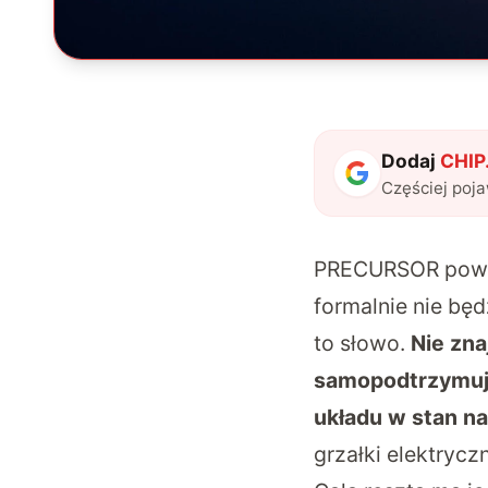
Dodaj
CHIP.
Częściej poj
PRECURSOR powst
formalnie nie bę
to słowo.
Nie zna
samopodtrzymując
układu w stan n
grzałki elektryc