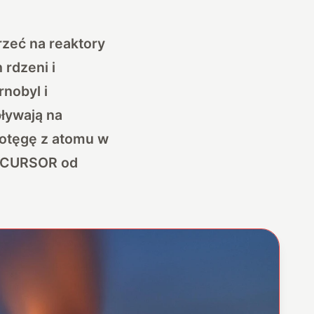
rzeć na reaktory
 rdzeni i
nobyl i
ływają na
potęgę z atomu w
RECURSOR od