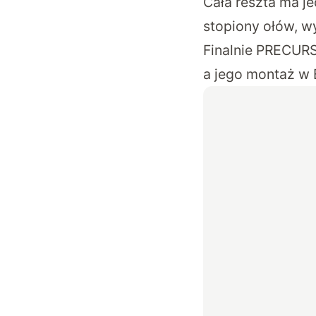
Cała reszta ma je
stopiony ołów, wy
Finalnie PRECU
a jego montaż w 