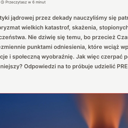
Przeczytasz w
6
minut
yki jądrowej przez dekady nauczyliśmy się pat
yzmat wielkich katastrof, skażenia, stopionych
zeństwa. Nie dziwię się temu, bo przecież Czar
zmiennie punktami odniesienia, które wciąż wp
ycje i społeczną wyobraźnię. Jak więc czerpać 
niejszy?
Odpowiedzi na to próbuje udzielić P