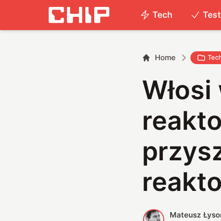
Tech
Tes
Home
Tec
Włosi 
reakto
przysz
reakt
Mateusz Łyso
M