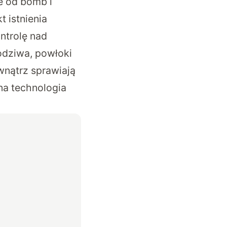
le od bomb i
t istnienia
ontrolę nad
łodziwa, powłoki
wnątrz sprawiają
na technologia