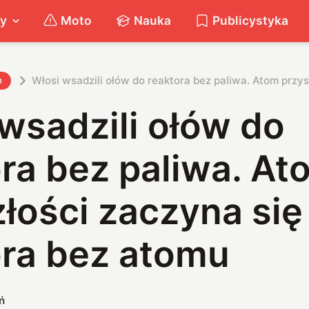
ty
Moto
Nauka
Publicystyka
Włosi wsadzili ołów do reaktora bez paliwa. Atom przy
h
wsadzili ołów do
ra bez paliwa. At
łości zaczyna się
ora bez atomu
ń