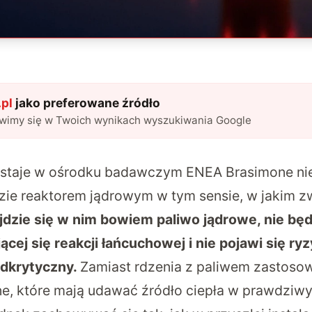
pl
jako preferowane źródło
awimy się w Twoich wynikach wyszukiwania Google
aje w ośrodku badawczym ENEA Brasimone nied
dzie reaktorem jądrowym w tym sensie, w jakim 
jdzie się w nim bowiem paliwo jądrowe, nie będ
ej się reakcji łańcuchowej i nie pojawi się ry
adkrytyczny.
Zamiast rdzenia z paliwem zastoso
zne, które mają udawać źródło ciepła w prawdziw