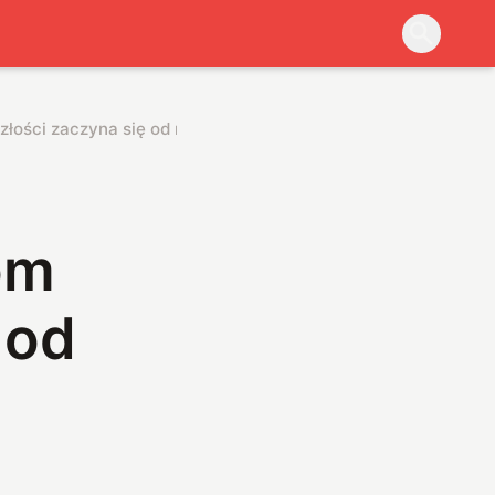
szłości zaczyna się od reaktora bez atomu
om
 od