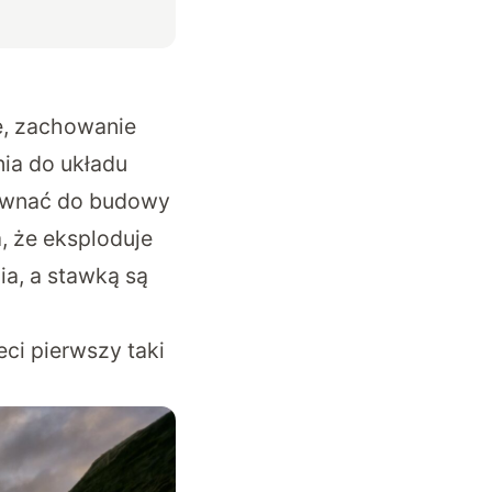
ę, zachowanie
nia do układu
równać do budowy
, że eksploduje
ia, a stawką są
eci pierwszy taki