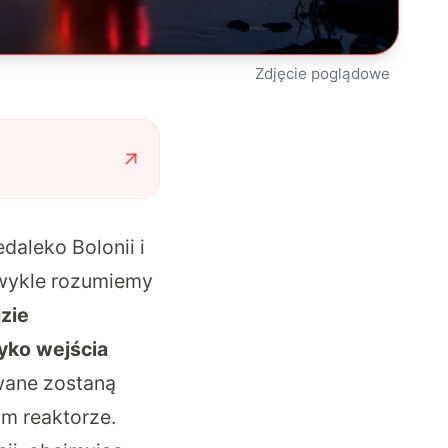
Zdjęcie poglądowe
aleko Bolonii i
zwykle rozumiemy
zie
zyko wejścia
wane zostaną
ym reaktorze.