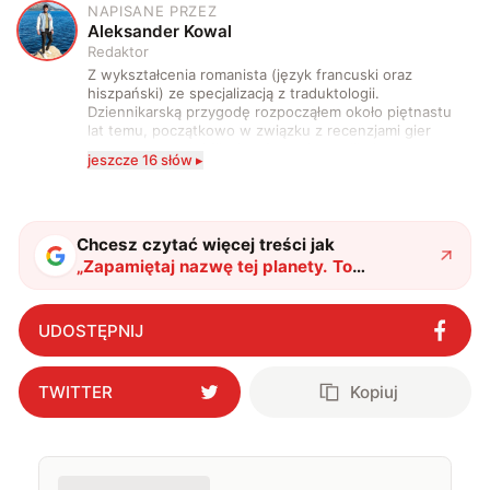
NAPISANE PRZEZ
A
Aleksander Kowal
Redaktor
Z wykształcenia romanista (język francuski oraz
hiszpański) ze specjalizacją z traduktologii.
Dziennikarską przygodę rozpocząłem około piętnastu
lat temu, początkowo w związku z recenzjami gier
komputerowych i filmów. Obecnie publikuję
jeszcze 16 słów ▸
zdecydowanie częściej na tematy związane z nauką
oraz technologią. W wolnym czasie uwielbiam
podróżować, śledzić kinowe i książkowe nowości, a
także uprawiać oraz oglądać sport.
Chcesz czytać więcej treści jak
„
Zapamiętaj nazwę tej planety. To
superziemia, na której może istnieć życie
"
?
UDOSTĘPNIJ
TWITTER
Kopiuj