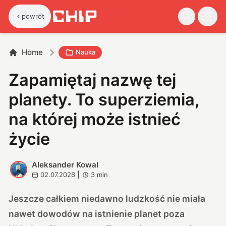
powrót
Home
Nauka
Zapamiętaj nazwę tej
planety. To superziemia,
na której może istnieć
życie
Aleksander Kowal
A
02.07.2026
|
3
min
Jeszcze całkiem niedawno ludzkość nie miała
nawet dowodów na istnienie planet poza