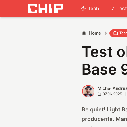
Tech
Tes
Home
Tes
Test o
Base 
Michał Andru
M
07.06.2025
|
Be quiet! Light 
producenta. Mam