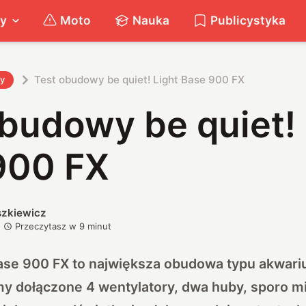
ty
Moto
Nauka
Publicystyka
Test obudowy be quiet! Light Base 900 FX
ty
budowy be quiet! 
900 FX
szkiewicz
Przeczytasz w
9
minut
Base 900 FX to największa obudowa typu akwari
y dołączone 4 wentylatory, dwa huby, sporo mi