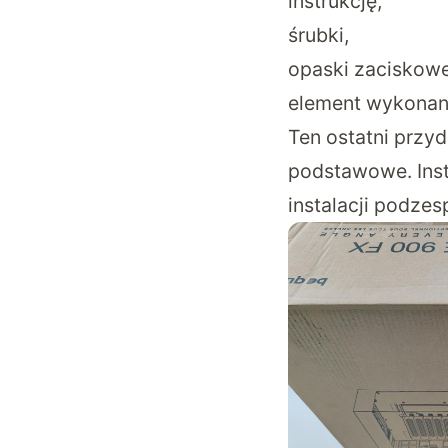
instrukcję,
śrubki,
opaski zaciskowe
element wykonany
Ten ostatni przy
podstawowe. Inst
instalacji podzes