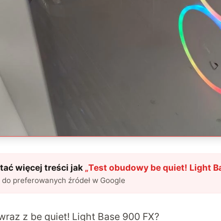
ać więcej treści jak
„
Test obudowy be quiet! Light B
l do preferowanych źródeł w Google
raz z be quiet! Light Base 900 FX?