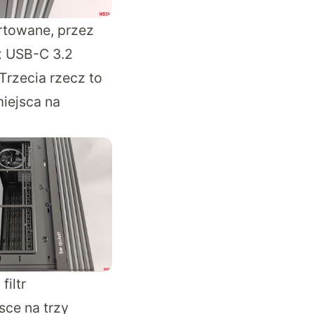
artowane, przez
x USB-C 3.2
Trzecia rzecz to
iejsca na
iltr
sce na trzy