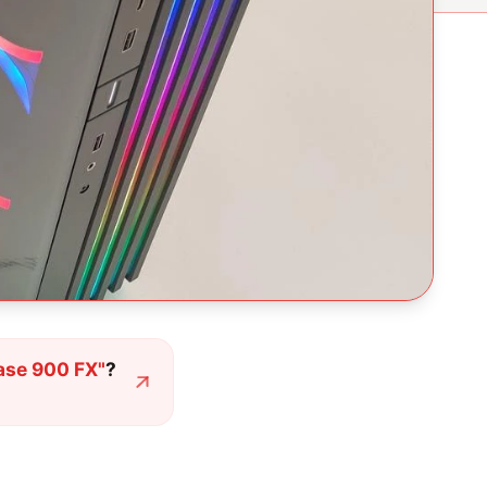
ase 900 FX
"
?