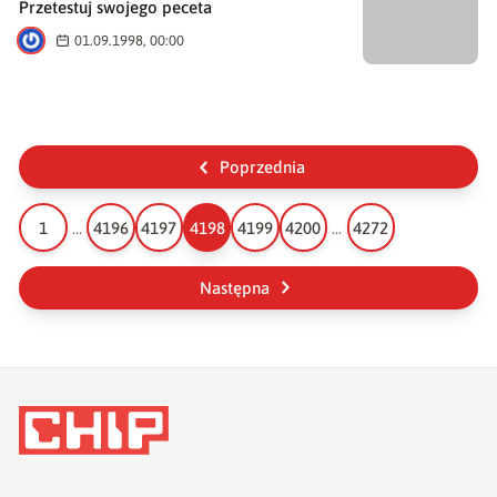
Przetestuj swojego peceta
A
01.09.1998, 00:00
Poprzednia
1
...
4196
4197
4198
4199
4200
...
4272
Następna