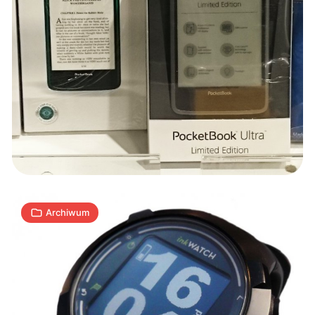
Arta
Tech:
nowy
polski
producent
1
elektroniki
A
|
12.08.2015
min
Archiwum