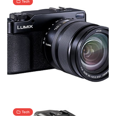
Tech
Fujifilm
Finepix
S100fs
3
A
22.01.2009
|
min
Tech