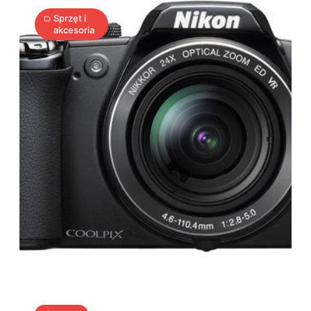
Sprzęt i
akcesoria
Panasonic
Lumix
DMC-
L1
3
A
27.01.2009
|
min