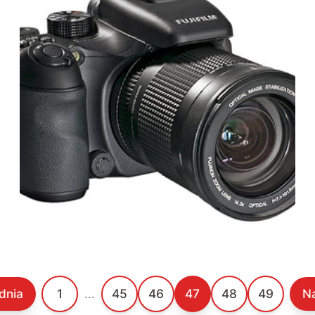
dnia
1
...
45
46
47
48
49
N