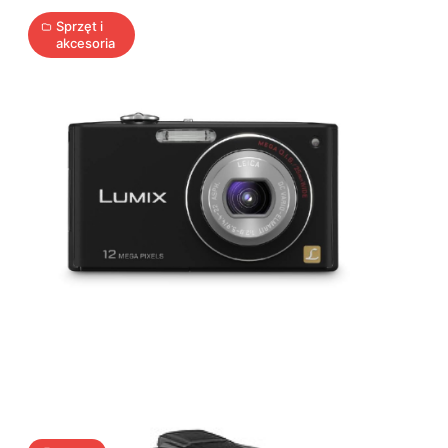
Sprzęt i
akcesoria
Sony
Alpha
700
4
A
27.01.2009
|
min