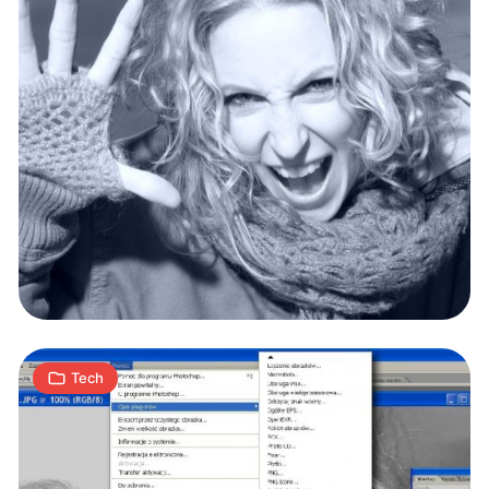
Photoshop
po
tuningu
15
A
|
24.11.2008
min
Tech