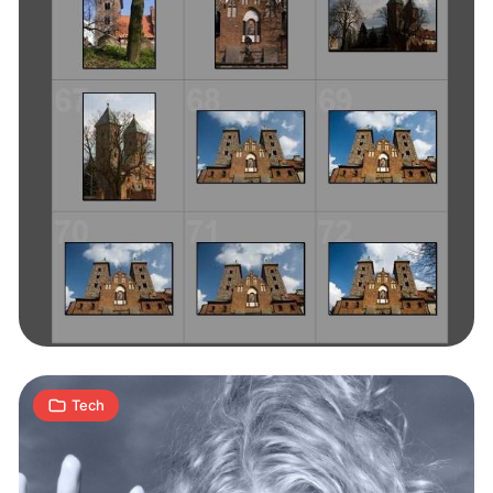
Portrety
z
charakterem
10
A
|
03.12.2008
min
Tech