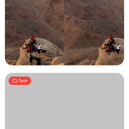
Aparat
na
wakacje
4
A
|
03.09.2006
min
Tech