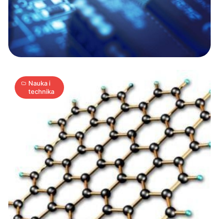
heksagonowa
rewolucja
6
A
27.10.2010
|
min
Nauka i
technika