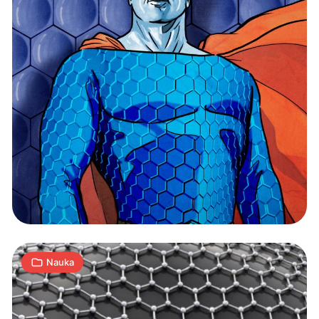
Samsung
opatentował
“grafenowe
kulki”
3
W
28.11.2017
|
min
Nauka