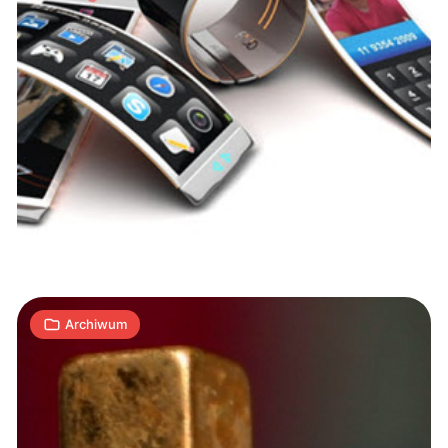
Materiały
przyszłości
12
A
09.02.2016
|
min
Archiwum