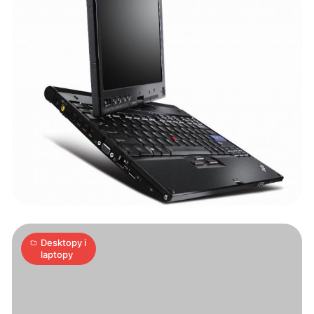
Ultracichy
notebook
3
A
|
20.05.2008
min
Desktopy i
laptopy