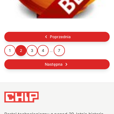
Poprzednia
1
2
3
4
...
7
Następna