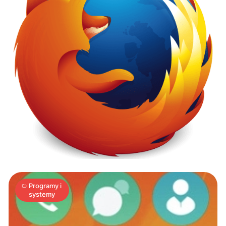
Masz
Androida?
To
możesz
wypróbować
1
Firefox
S
12.11.2015
|
min
OS
Programy i
systemy