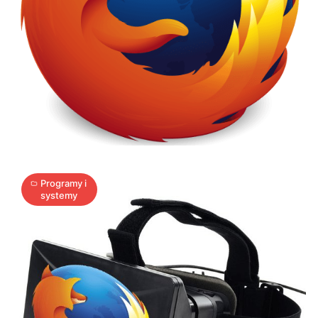
Firefox
będzie
obsługiwał
wirtualną
rzeczywistość
1
T
27.06.2014
|
min
Programy i
systemy