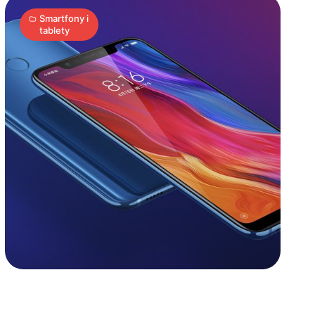
Mi
Smartfony i
tablety
8
Explorer
Edition