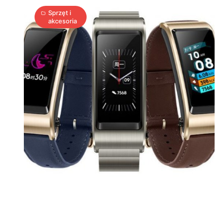
się
Sprzęt i
akcesoria
w
słuchawkę