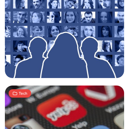
Twitter:
nowa
strategia
rosyjskich
botów
3
W
12.09.2017
|
min
Tech