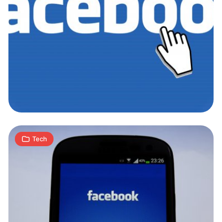
Facebook
Watch
–
rywal
YouTube’a
2
i
K
10.08.2017
|
min
Netflixa
Tech