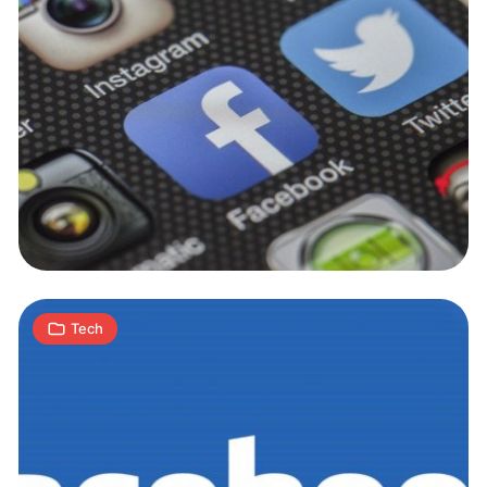
Facebook
będzie
karał
za
publikację
1
fake
J
29.08.2017
|
min
news
Tech