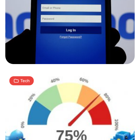
To
boty
rozpowszechniają
fake
newsy
2
J
08.08.2017
|
min
Tech