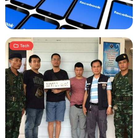
zlikwidowana
2
W
15.06.2017
|
min
Tech