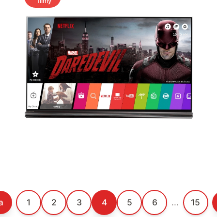
filmy
a
1
2
3
4
5
6
...
15