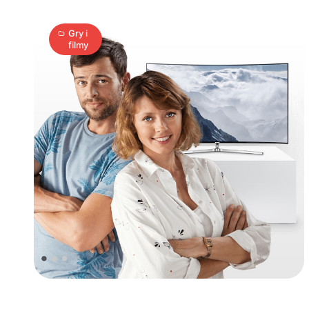
Gry i
filmy
Mózg
woli
UHD
3
A
20.05.2016
|
min