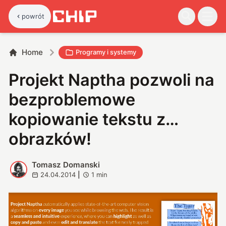
powrót
Home
Programy i systemy
Projekt Naptha pozwoli na
bezproblemowe
kopiowanie tekstu z…
obrazków!
Tomasz Domanski
T
24.04.2014
|
1
min