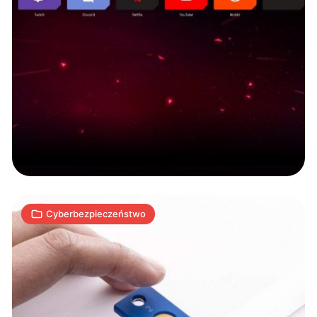
Nadchodzi
koniec
wymyślania
skomplikowanych
haseł
1
K
06.03.2019
|
min
Cyberbezpieczeństwo