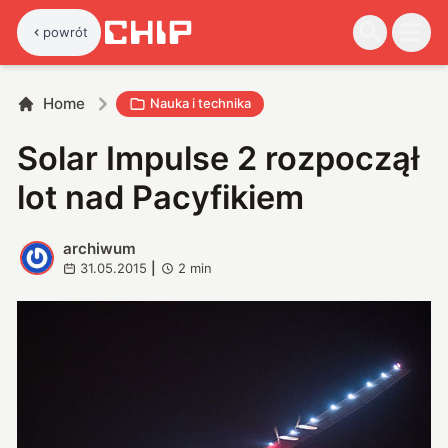
powrót
Home
Nauka i technika
Solar Impulse 2 rozpoczął
lot nad Pacyfikiem
archiwum
A
31.05.2015
|
2
min