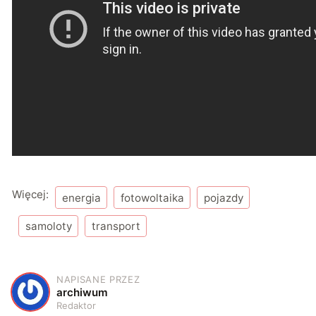
Więcej:
energia
fotowoltaika
pojazdy
samoloty
transport
NAPISANE PRZEZ
A
archiwum
Redaktor