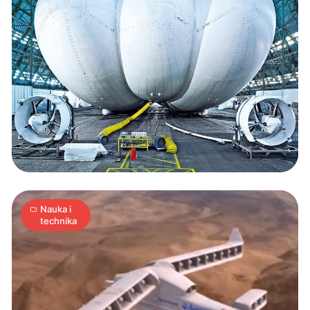
DARPA:
projekt
nowego
militarnego
drona
1
A
04.03.2016
|
min
Nauka i
technika