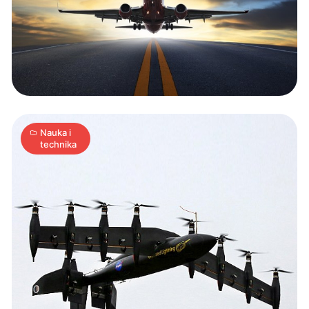
Nowy
samolot/helikopter
NASA
1
A
05.05.2015
|
min
Nauka i
technika
Błąd
oprogramowania