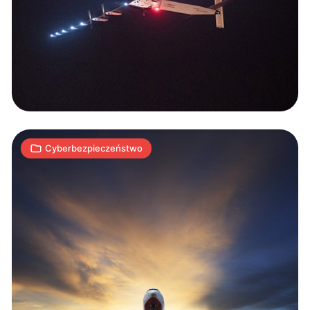
włamuj
się,
zbieraj
mile…
1
A
16.05.2015
|
min
Cyberbezpieczeństwo