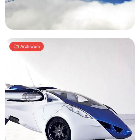
samochody…
latające
1
A
16.03.2015
|
min
Archiwum