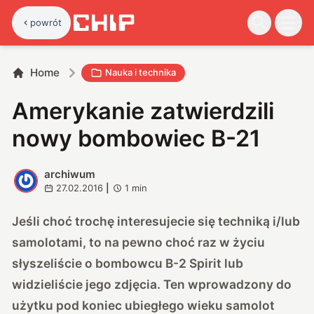
powrót
Home
Nauka i technika
Amerykanie zatwierdzili
nowy bombowiec B-21
archiwum
A
27.02.2016
|
1
min
Jeśli choć trochę interesujecie się techniką i/lub
samolotami, to na pewno choć raz w życiu
słyszeliście o bombowcu B-2 Spirit lub
widzieliście jego zdjęcia. Ten wprowadzony do
użytku pod koniec ubiegłego wieku samolot