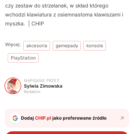
czy zestaw do strzelanek, w skład którego
wchodzi
klawiatura z osiemnastoma klawiszami i
myszka
. | CHIP
Więcej:
akcesoria
gamepady
konsole
PlayStation
NAPISANE PRZEZ
S
Sylwia Zimowska
Redaktor
Dodaj
CHIP.pl
jako preferowane źródło