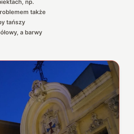
iektach, np.
 problemem także
by tańszy
gółowy, a barwy