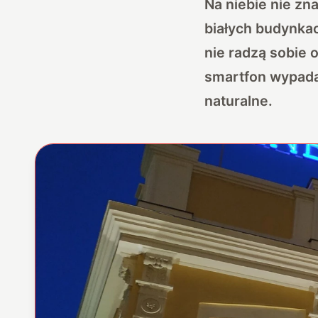
Na niebie nie zn
białych budynkac
nie radzą sobie 
smartfon wypadał
naturalne.