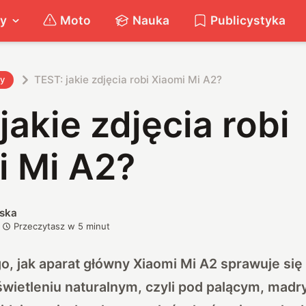
ty
Moto
Nauka
Publicystyka
TEST: jakie zdjęcia robi Xiaomi Mi A2?
ty
jakie zdjęcia robi
i Mi A2?
ska
Przeczytasz w
5
minut
o, jak aparat główny Xiaomi Mi A2 sprawuje si
wietleniu naturalnym, czyli pod palącym, madr