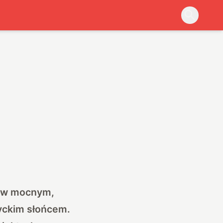
ę w mocnym,
yckim słońcem.