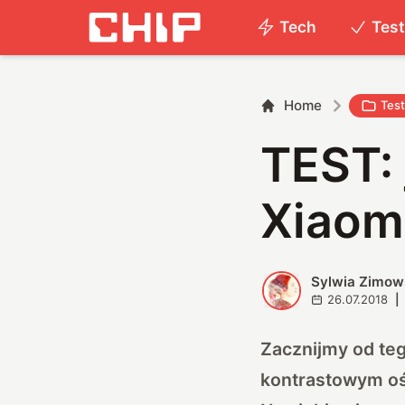
Tech
Tes
Home
Tes
TEST: 
Xiaom
Sylwia Zimow
S
26.07.2018
|
Zacznijmy od teg
kontrastowym oś