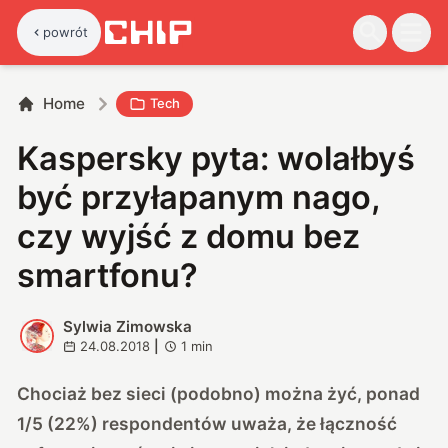
powrót
Home
Tech
Kaspersky pyta: wolałbyś
być przyłapanym nago,
czy wyjść z domu bez
smartfonu?
Sylwia Zimowska
S
24.08.2018
|
1
min
Chociaż bez sieci (podobno) można żyć, ponad
1/5 (22%) respondentów uważa, że łączność