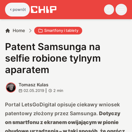
powrót
Home
Smartfony i tablety
Patent Samsunga na
selfie robione tylnym
aparatem
Tomasz Kulas
T
02.05.2019
|
2
min
Portal
LetsGoDigital opisuje ciekawy wniosek
patentowy
złożony przez Samsunga.
Dotyczy
on smartfonu z ekranem owijającym w pionie
obudowę urządzenia – w taki sposób, że oprócz