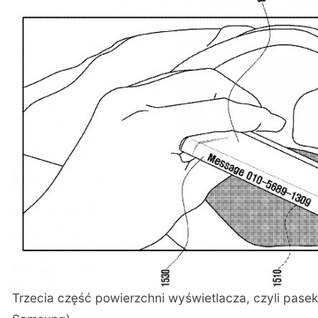
Trzecia część powierzchni wyświetlacza, czyli pase