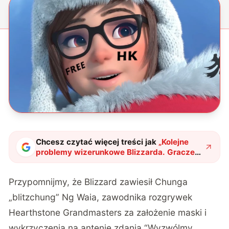
Chcesz czytać więcej treści jak
„
Kolejne
problemy wizerunkowe Blizzarda. Gracze
usuwają konta
"
?
Przypomnijmy, że Blizzard
zawiesił
Chunga
„blitzchung” Ng Waia, zawodnika rozgrywek
Hearthstone Grandmasters za założenie maski i
wykrzyczenia na antenie zdania “Wyzwólmy