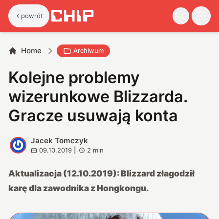
powrót
Home
Archiwum
Kolejne problemy
wizerunkowe Blizzarda.
Gracze usuwają konta
Jacek Tomczyk
J
09.10.2019
|
2
min
Aktualizacja (12.10.2019):
Blizzard złagodził
karę dla zawodnika z Hongkongu
.