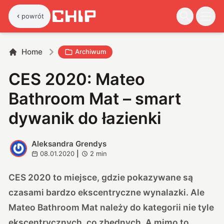
powrót
Home
Archiwum
CES 2020: Mateo
Bathroom Mat – smart
dywanik do łazienki
Aleksandra Grendys
A
08.01.2020
|
2
min
CES 2020 to miejsce, gdzie pokazywane są
czasami bardzo ekscentryczne wynalazki. Ale
Mateo Bathroom Mat należy do kategorii nie tyle
ekscentrycznych, co zbędnych. A mimo to