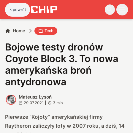
powrót
Home
Tech
Bojowe testy dronów
Coyote Block 3. To nowa
amerykańska broń
antydronowa
Mateusz Łysoń
M
29.07.2021
|
3
min
Pierwsze “Kojoty” amerykańskiej firmy
Raytheron zaliczyły loty w 2007 roku, a dziś, 14