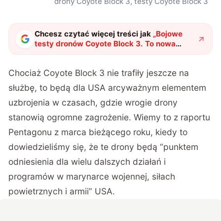
drony Coyote Block 3, testy Coyote Block 3
Chcesz czytać więcej treści jak
„
Bojowe
testy dronów Coyote Block 3. To nowa
amerykańska broń antydronowa
"
?
Chociaż Coyote Block 3 nie trafiły jeszcze na
służbę, to będą dla USA arcyważnym elementem
uzbrojenia w czasach, gdzie wrogie drony
stanowią ogromne zagrożenie. Wiemy to z raportu
Pentagonu z marca bieżącego roku, kiedy to
dowiedzieliśmy się, że te drony będą “punktem
odniesienia dla wielu dalszych działań i
programów w marynarce wojennej, siłach
powietrznych i armii” USA.