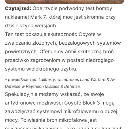
Czytaj też:
Obejrzycie podwodny test bomby
nuklearnej Mark 7, której moc jest skromna przy
dzisiejszych wersjach
Ten test pokazuje skuteczność Coyote w
zwalczaniu złożonych, bezzałogowych systemów
powietrznych. Oferujemy armii skuteczną broń
przeciwko zagrożeniom w postaci niedrogiego
systemu wielokrotnego użytku.
– powiedział Tom Laliberty, wiceprezes Land Warfare & Air
Defense w Raytheon Missiles & Defense.
Spekulacyjnie możemy wskazać, że swoje
antydronowe możliwości Coyote Block 3 mogą
zawdzięczać systemowi mikrofalowemu o dużej
mocy. To właśnie broń mikrofalowa jest
najczęściej wskazywana, jako jedna z najlepszych