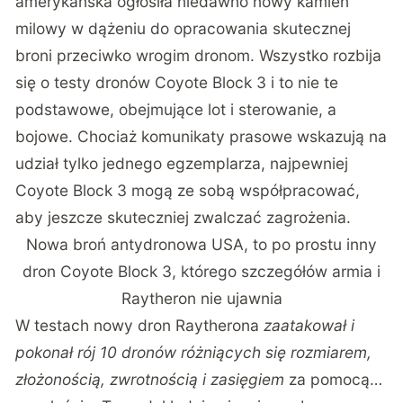
amerykańska ogłosiła niedawno
nowy kamień
milowy w dążeniu do opracowania skutecznej
broni przeciwko wrogim dronom. Wszystko rozbija
się o testy dronów Coyote Block 3 i to nie te
podstawowe, obejmujące lot i sterowanie, a
bojowe. Chociaż komunikaty prasowe wskazują na
udział tylko jednego egzemplarza, najpewniej
Coyote Block 3 mogą ze sobą współpracować,
aby jeszcze skuteczniej zwalczać zagrożenia.
Nowa broń antydronowa USA, to po prostu inny
dron Coyote Block 3, którego szczegółów armia i
Raytheron nie ujawnia
W testach nowy dron Raytherona
zaatakował i
pokonał rój 10 dronów różniących się rozmiarem,
złożonością, zwrotnością i zasięgiem
za pomocą…