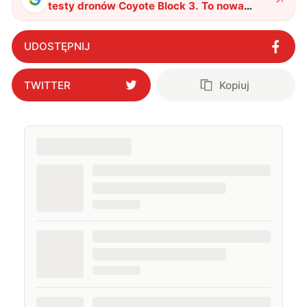
testy dronów Coyote Block 3. To nowa
amerykańska broń antydronowa
"
?
UDOSTĘPNIJ
TWITTER
Kopiuj