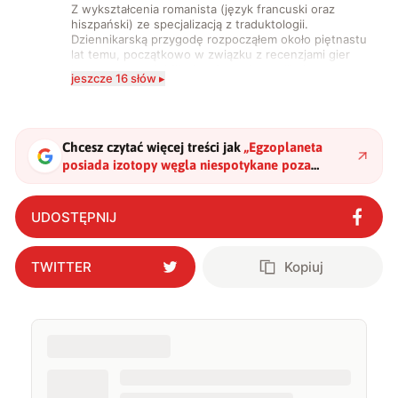
Z wykształcenia romanista (język francuski oraz
hiszpański) ze specjalizacją z traduktologii.
Dziennikarską przygodę rozpocząłem około piętnastu
lat temu, początkowo w związku z recenzjami gier
komputerowych i filmów. Obecnie publikuję
jeszcze 16 słów ▸
zdecydowanie częściej na tematy związane z nauką
oraz technologią. W wolnym czasie uwielbiam
podróżować, śledzić kinowe i książkowe nowości, a
także uprawiać oraz oglądać sport.
Chcesz czytać więcej treści jak
„
Egzoplaneta
posiada izotopy węgla niespotykane poza
Ziemią. Znajduje się zaledwie 300 lat świetlnych
stąd
"
?
UDOSTĘPNIJ
TWITTER
Kopiuj