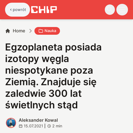
powrót
Home
Nauka
Egzoplaneta posiada
izotopy węgla
niespotykane poza
Ziemią. Znajduje się
zaledwie 300 lat
świetlnych stąd
Aleksander Kowal
A
15.07.2021
|
2
min