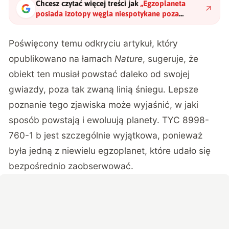
Chcesz czytać więcej treści jak
„
Egzoplaneta
posiada izotopy węgla niespotykane poza
Ziemią. Znajduje się zaledwie 300 lat świetlnych
stąd
"
?
Poświęcony temu odkryciu artykuł, który
opublikowano na łamach
Nature
, sugeruje, że
obiekt ten
musiał powstać daleko od swojej
gwiazdy
, poza tak zwaną linią śniegu. Lepsze
poznanie tego zjawiska może wyjaśnić, w jaki
sposób powstają i ewoluują planety. TYC 8998-
760-1 b jest szczególnie wyjątkowa, ponieważ
była jedną z niewielu egzoplanet, które udało się
bezpośrednio zaobserwować.