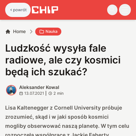
powrót
Home
Nauka
Ludzkość wysyła fale
radiowe, ale czy kosmici
będą ich szukać?
Aleksander Kowal
A
13.07.2021
|
2
min
Lisa Kaltenegger z Cornell University próbuje
zrozumieć, skąd i w jaki sposób kosmici
mogliby obserwować naszą planetę. W tym celu
rozpoczęła współpracę z Jackie Faherty.