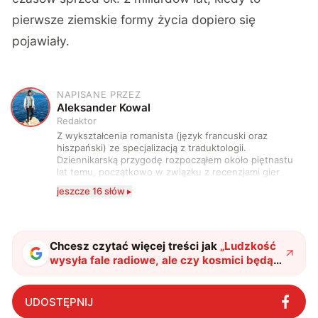
pierwsze ziemskie formy życia dopiero się
pojawiały.
NAPISANE PRZEZ
A
Aleksander Kowal
Redaktor
Z wykształcenia romanista (język francuski oraz
hiszpański) ze specjalizacją z traduktologii.
Dziennikarską przygodę rozpocząłem około piętnastu
lat temu, początkowo w związku z recenzjami gier
komputerowych i filmów. Obecnie publikuję
jeszcze 16 słów ▸
zdecydowanie częściej na tematy związane z nauką
oraz technologią. W wolnym czasie uwielbiam
podróżować, śledzić kinowe i książkowe nowości, a
także uprawiać oraz oglądać sport.
Chcesz czytać więcej treści jak
„
Ludzkość
wysyła fale radiowe, ale czy kosmici będą
ich szukać?
"
?
UDOSTĘPNIJ