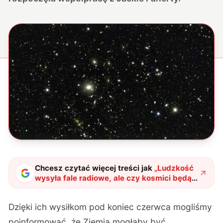
Chcesz czytać więcej treści jak
„
Ludzkość
wysyła fale radiowe, ale czy kosmici będą
ich szukać?
"
?
Dzięki ich wysiłkom
pod koniec czerwca
mogliśmy
poinformować, że Ziemia mogłaby być