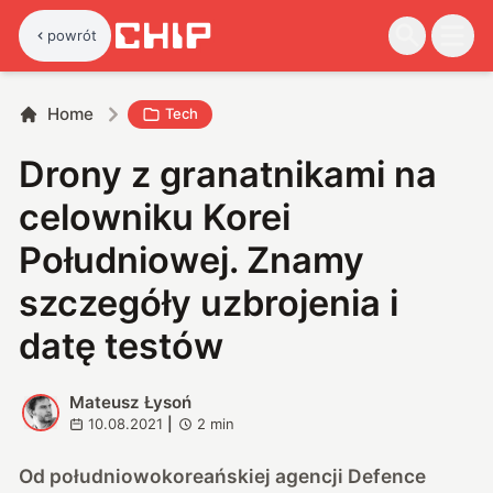
powrót
Home
Tech
Drony z granatnikami na
celowniku Korei
Południowej. Znamy
szczegóły uzbrojenia i
datę testów
Mateusz Łysoń
M
10.08.2021
|
2
min
Od południowokoreańskiej agencji
Defence