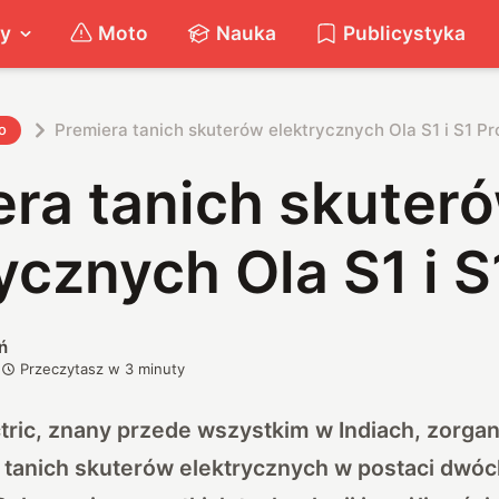
ty
Moto
Nauka
Publicystyka
Premiera tanich skuterów elektrycznych Ola S1 i S1 Pr
o
era tanich skuter
ycznych Ola S1 i S
ń
Przeczytasz w
3
minuty
ctric, znany przede wszystkim w Indiach, zorga
tanich skuterów elektrycznych w postaci dwóch