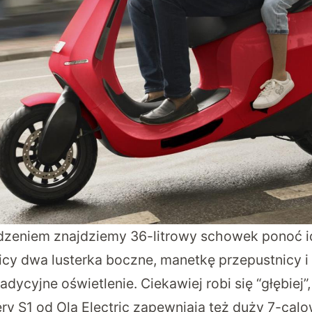
dzeniem znajdziemy 36-litrowy schowek ponoć i
nicy dwa lusterka boczne, manetkę przepustnicy i
dycyjne oświetlenie. Ciekawiej robi się “głębiej”
ry S1 od Ola Electric zapewniają też duży 7-cal