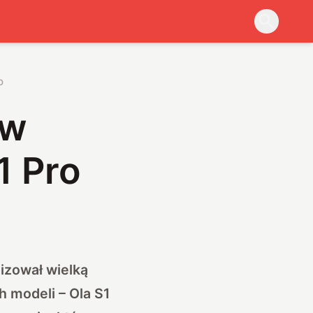
o
ów
1 Pro
nizował wielką
 modeli – Ola S1