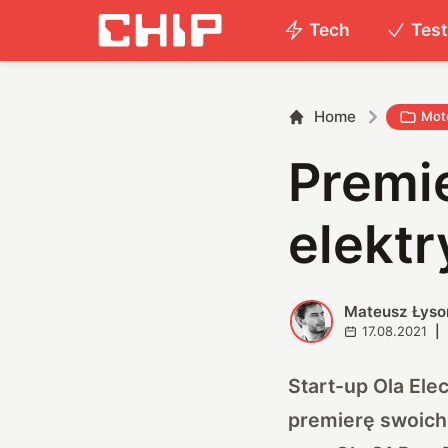
Tech
Tes
Home
Mot
Premi
elektr
Mateusz Łyso
M
17.08.2021
|
Start-up Ola Ele
premierę swoich 