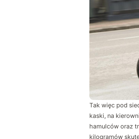
Tak więc pod sie
kaski, na kierow
hamulców oraz tra
kilogramów skute