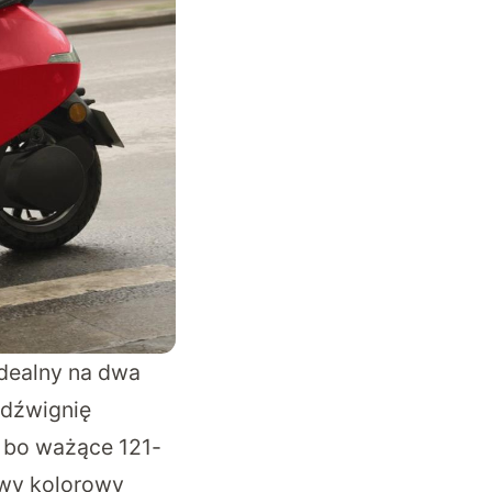
dealny na dwa
 dźwignię
, bo ważące 121-
owy kolorowy