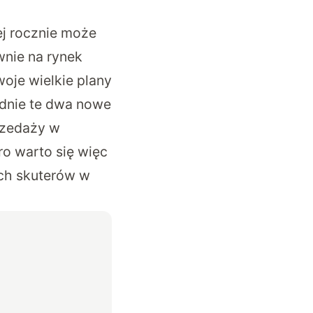
ej rocznie może
wnie na rynek
woje wielkie plany
adnie te dwa nowe
rzedaży w
ro warto się więc
ych skuterów w