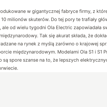
rodukowane w gigantycznej fabryce firmy, z któr
0 milionów skuterów. Do tej pory te trafiały głó
, ale od wielu tygodni Ola Electric zapowiadała s
 międzynarodowy. Tak się akurat składa, że dokł
adzane na rynek z myślą zarówno o krajowej sp
sporcie międzynarodowym. Modelami Ola S1 i S1 P
o są spore szanse na to, że lepszych elektryczn
orwiecie.