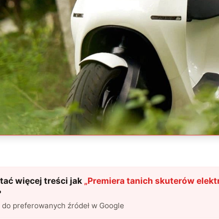
ać więcej treści jak
„
Premiera tanich skuterów elekt
?
l do preferowanych źródeł w Google