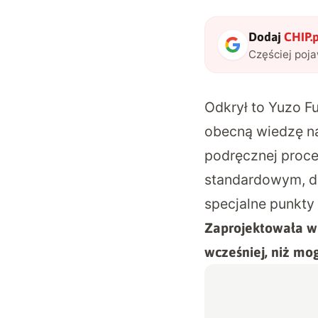
Dodaj
CHIP.p
Częściej poj
Odkrył to Yuzo F
obecną wiedzę na
podręcznej proce
standardowym, do
specjalne punkty
Zaprojektowała w
wcześniej, niż mo