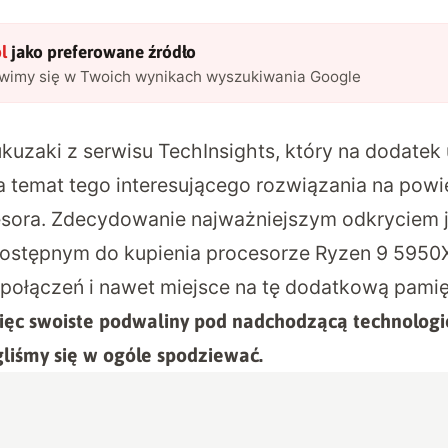
l
jako preferowane źródło
awimy się w Twoich wynikach wyszukiwania Google
ukuzaki z serwisu
TechInsights
, który na dodatek
 temat tego interesującego rozwiązania na powi
sora. Zdecydowanie najważniejszym odkryciem je
stępnym do kupienia procesorze Ryzen 9 5950X
 połączeń i nawet miejsce na tę dodatkową pami
ięc swoiste podwaliny pod nadchodzącą technologi
gliśmy się w ogóle spodziewać.