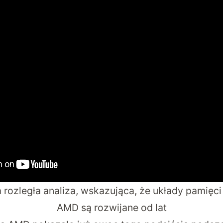
a rozległa analiza, wskazująca, że układy pamięc
AMD są rozwijane od lat