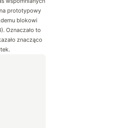
zas wspomnianych
 na prototypowy
żdemu blokowi
). Oznaczało to
ykazało znacząco
tek.