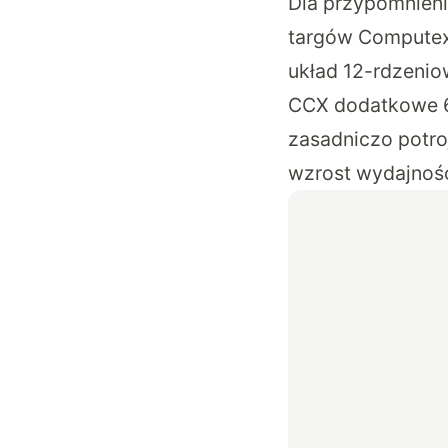
Dla przypomnien
targów Computex 
układ 12-rdzeni
CCX dodatkowe 6
zasadniczo potro
wzrost wydajnośc