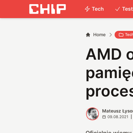
Tech
Tes
Home
Tec
AMD od
pamię
proce
Mateusz Łyso
M
09.08.2021
|
Oficjalnie wiemy