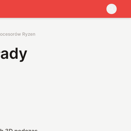
procesorów Ryzen
łady
ch 3D podczas