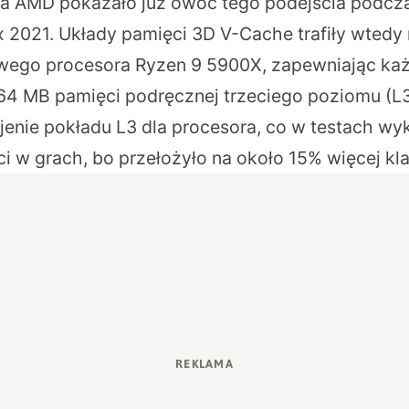
ia AMD pokazało już owoc tego podejścia podc
2021. Układy pamięci 3D V-Cache trafiły wtedy
owego procesora Ryzen 9 5900X, zapewniając ka
4 MB pamięci podręcznej trzeciego poziomu (L3
jenie pokładu L3 dla procesora, co w testach w
i w grach, bo przełożyło na około 15% więcej kla