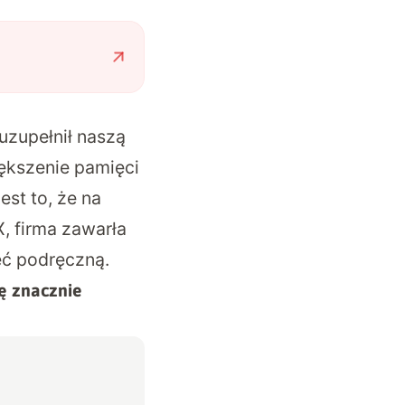
 uzupełnił naszą
ększenie pamięci
st to, że na
, firma zawarła
ęć podręczną.
ę znacznie