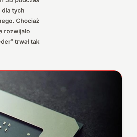
 dla tych
nego. Chociaż
e rozwijało
der” trwał tak