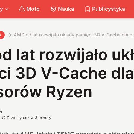
ty
Moto
Nauka
Publicystyka
AMD od lat rozwijało układy pamięci 3D V-Cache dla 
h
 lat rozwijało uk
ci 3D V-Cache dla
sorów Ryzen
ń
Przeczytasz w
3
minuty
 już, że
AMD, Intela i TSMC pogadają o chipleta