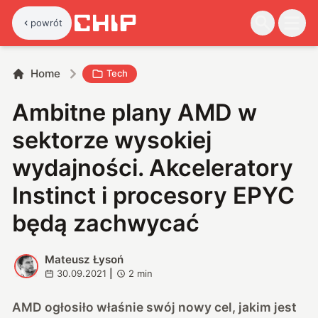
powrót
Home
Tech
Ambitne plany AMD w
sektorze wysokiej
wydajności. Akceleratory
Instinct i procesory EPYC
będą zachwycać
Mateusz Łysoń
M
30.09.2021
|
2
min
AMD ogłosiło właśnie
swój nowy cel
, jakim jest