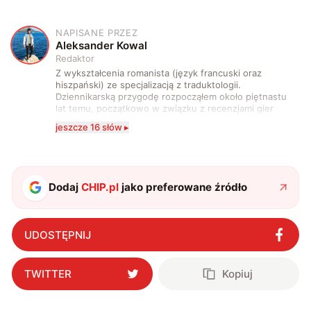
NAPISANE PRZEZ
A
Aleksander Kowal
Redaktor
Z wykształcenia romanista (język francuski oraz
hiszpański) ze specjalizacją z traduktologii.
Dziennikarską przygodę rozpocząłem około piętnastu
lat temu, początkowo w związku z recenzjami gier
komputerowych i filmów. Obecnie publikuję
jeszcze 16 słów ▸
zdecydowanie częściej na tematy związane z nauką
oraz technologią. W wolnym czasie uwielbiam
podróżować, śledzić kinowe i książkowe nowości, a
także uprawiać oraz oglądać sport.
Dodaj
CHIP.pl
jako preferowane źródło
UDOSTĘPNIJ
TWITTER
Kopiuj