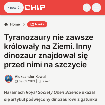
powrót
Home
Nauka
Tyranozaury nie zawsze
królowały na Ziemi. Inny
dinozaur znajdował się
przed nimi na szczycie
Aleksander Kowal
A
09.09.2021
|
2
min
Na łamach
Royal Society Open Science
ukazał
się artykuł poświęcony dinozaurowi z gatunku