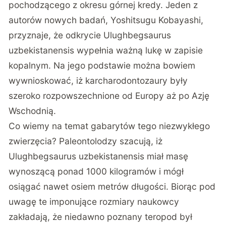
pochodzącego z okresu górnej kredy. Jeden z
autorów nowych badań, Yoshitsugu Kobayashi,
przyznaje, że odkrycie Ulughbegsaurus
uzbekistanensis wypełnia ważną lukę w zapisie
kopalnym. Na jego podstawie można bowiem
wywnioskować, iż karcharodontozaury były
szeroko rozpowszechnione od Europy aż po Azję
Wschodnią.
Co wiemy na temat gabarytów tego niezwykłego
zwierzęcia? Paleontolodzy szacują, iż
Ulughbegsaurus uzbekistanensis miał
masę
wynoszącą ponad 1000 kilogramów
i mógł
osiągać nawet osiem metrów długości. Biorąc pod
uwagę te imponujące rozmiary naukowcy
zakładają, że niedawno poznany teropod był