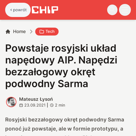
powrót
Home
Tech
Powstaje rosyjski układ
napędowy AIP. Napędzi
bezzałogowy okręt
podwodny Sarma
Mateusz Łysoń
M
23.09.2021
|
2
min
Rosyjski bezzałogowy okręt podwodny Sarma
ponoć już powstaje, ale w formie prototypu, a