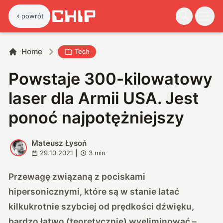
powrót
Home
Tech
Powstaje 300-kilowatowy
laser dla Armii USA. Jest
ponoć najpotężniejszy
Mateusz Łysoń
M
29.10.2021
|
3
min
Przewagę związaną z pociskami
hipersonicznymi, które są w stanie latać
kilkukrotnie szybciej od prędkości dźwięku,
bardzo łatwo (teoretycznie) wyeliminować –