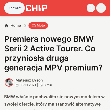
powrót
Home
Moto
Premiera nowego BMW
Serii 2 Active Tourer. Co
przyniosła druga
generacja MPV premium?
Mateusz Łysoń
M
06.10.2021
|
3
min
BMW
właśnie pochwaliło się nowym modelem w
swojej ofercie, który ma stanowić alternatywę