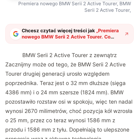
Premiera nowego BMW Serii 2 Active Tourer, BMW
Serii 2 Active Tourer,
Chcesz czytać więcej treści jak
„
Premiera
nowego BMW Serii 2 Active Tourer. Co
przyniosła druga generacja MPV
premium?
"
?
BMW Serii 2 Active Tourer z zewnątrz
Zacznijmy może od tego, że BMW Serii 2 Active
Tourer drugiej generacji urosło względem
poprzednika. Teraz jest o 32 mm dłuższe (sięga
4386 mm) i o 24 mm szersze (1824 mm). BMW
pozostawiło rozstaw osi w spokoju, więc ten nadal
wynosi 2670 milimetrów, choć pozycja kół wzrosła
o 25 mm, przez co teraz wynosi 1586 mm z
przodu i 1586 mm z tyłu. Dopełniają to ulepszone
proporcje wraz z aktywną technologią