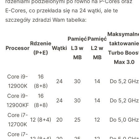
rdzeniami podzielonymi po równo na P-Cores oraz
E-Cores, co przekłada się na 24 wątki, ale te
szczegóły zdradzi Wam tabelka:
Maksymaln
Pamięć
Pamięć
Rdzenie
taktowani
Procesor
Wątki
L3 w
L2 w
(P+E)
Turbo Boos
MB
MB
Max 3.0
Core i9-
16
24
30
14
Do 5,2 GHz
12900K
(8+8)
Core i9-
16
24
30
14
Do 5,2 GHz
12900KF
(8+8)
Core i7-
12 (8+4)
20
25
12
Do 5,0 GHz
12700K
Core i7-
12 (8+4)
20
25
12
Do 5,0 GHz