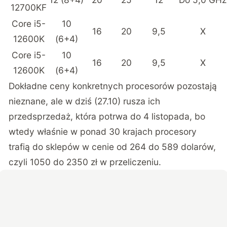
12700KF
Core i5-
10
16
20
9,5
X
12600K
(6+4)
Core i5-
10
16
20
9,5
X
12600K
(6+4)
Dokładne ceny konkretnych procesorów pozostają
nieznane, ale w dziś (27.10) rusza ich
przedsprzedaż, która potrwa do 4 listopada, bo
wtedy właśnie w ponad 30 krajach procesory
trafią do sklepów w cenie od 264 do 589 dolarów,
czyli 1050 do 2350 zł w przeliczeniu.