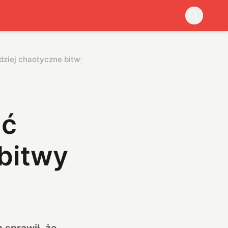
dziej chaotyczne bitwy
ąć
 bitwy
 sprawił, że