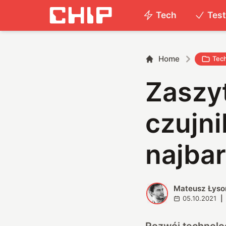
Tech
Tes
Home
Tec
Zaszy
czujn
najbar
Mateusz Łyso
M
05.10.2021
|
Rozwój technolog