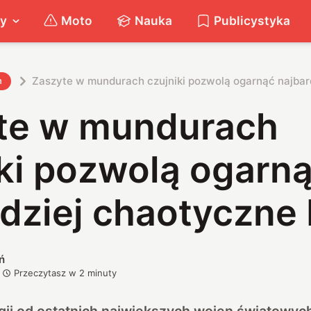
ty
Moto
Nauka
Publicystyka
Zaszyte w mundurach czujniki pozwolą ogarnąć najbar
h
te w mundurach
iki pozwolą ogarn
dziej chaotyczne
ń
Przeczytasz w
2
minuty
ii od ostatnich największych wojen światowych