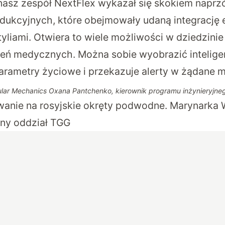
nasz zespół NextFlex wykazał się skokiem naprz
dukcyjnych, które obejmowały udaną integrację 
styliami. Otwiera to wiele możliwości w dziedzini
zeń medycznych. Można sobie wyobrazić intelige
rametry życiowe i przekazuje alerty w żądane m
lar Mechanics
Oxana Pantchenko, kierownik programu inżynieryjne
wanie na rosyjskie okręty podwodne. Marynarka
lny oddział TGG