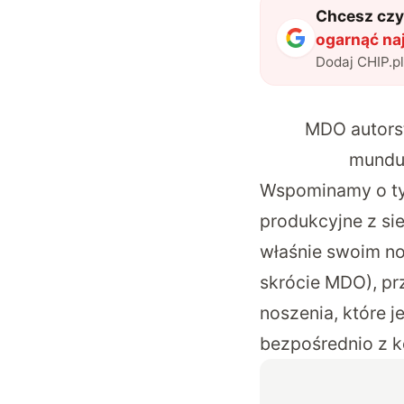
Chcesz czyt
ogarnąć na
Dodaj CHIP.p
MDO autorst
mundur
Wspominamy o ty
produkcyjne z sie
właśnie swoim n
skrócie MDO), pr
noszenia, które j
bezpośrednio z 