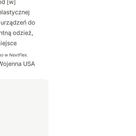
ód [w]
elastycznej
e urządzeń do
ntną odzież,
iejsce
go w NextFlex.
 Wojenna USA