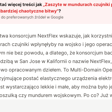
ać więcej treści jak
„
Zaszyte w mundurach czujniki
jbardziej chaotyczne bitwy
"
?
l do preferowanych źródeł w Google
wa konsorcjum NextFlex wskazuje, jak korzystn
ach czujniki wpłynęłyby na wojsko i jego opera
m nie bez powodu, a dlatego, że konsorcjum b
dzibą w San Jose w Kalifornii o nazwie NextFlex,
owo opracowanym dziełem. To Multi-Domain Oper
zyjmujące postać elastycznego urządzenia elekt
est wystarczająco lekkie i małe, aby można było 
koszulką czy mundurem wojskowym. Po co? Już 