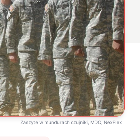
Zaszyte w mundurach czujniki, MDO, NexFlex