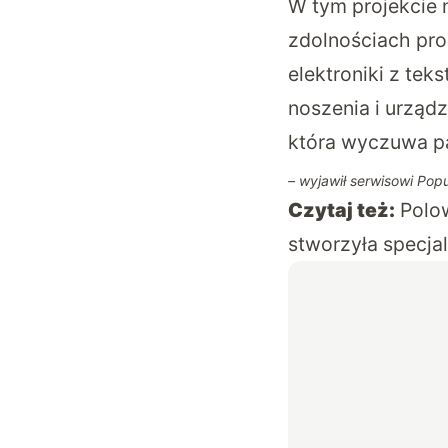
W tym projekcie 
zdolnościach pro
elektroniki z tek
noszenia i urząd
która wyczuwa pa
– wyjawił serwisowi
Popu
Czytaj też:
Polo
stworzyła specja