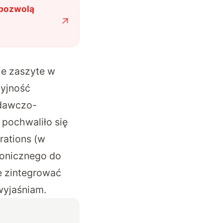
 pozwolą
ie zaszyte w
cyjność
adawczo-
 pochwaliło się
ations (w
ronicznego do
je zintegrować
wyjaśniam.