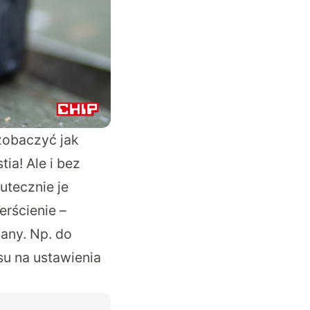
zobaczyć jak
ia! Ale i bez
utecznie je
erścienie –
wany. Np. do
su na ustawienia