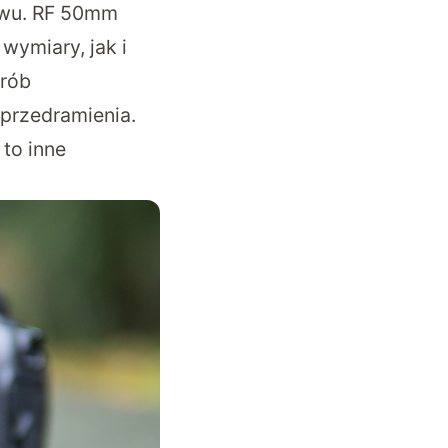
ywu. RF 50mm
wymiary, jak i
prób
przedramienia.
to inne