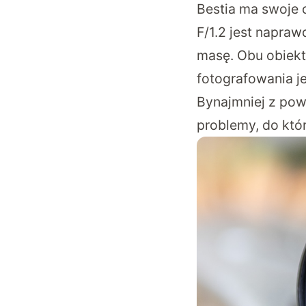
Bestia ma swoje 
F/1.2 jest napraw
masę. Obu obiek
fotografowania j
Bynajmniej z pow
problemy, do któ