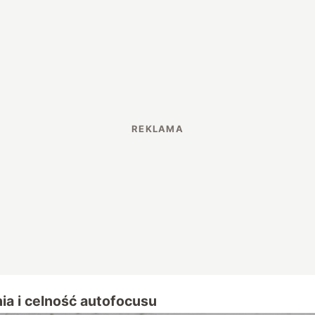
ia i celność autofocusu