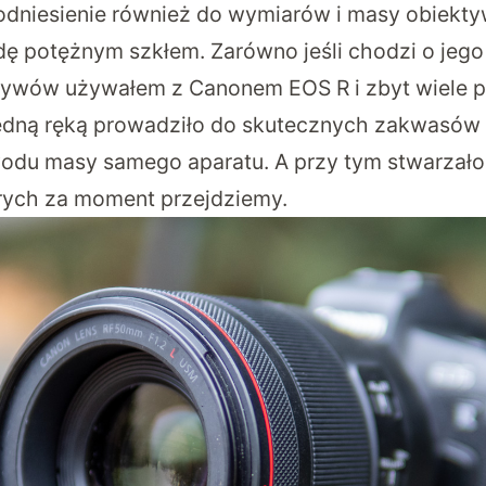
odniesienie również do wymiarów i masy obiekt
dę potężnym szkłem. Zarówno jeśli chodzi o jego 
tywów używałem z Canonem EOS R i zbyt wiele 
edną ręką prowadziło do skutecznych zakwasów 
odu masy samego aparatu. A przy tym stwarzało 
rych za moment przejdziemy.