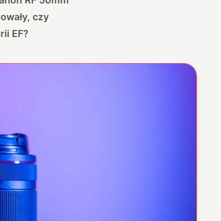
owały, czy
ii EF?