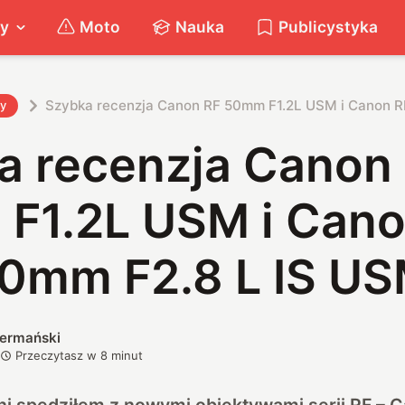
ty
Moto
Nauka
Publicystyka
Szybka recenzja Canon RF 50mm F1.2L USM i Canon 
ty
a recenzja Canon
F1.2L USM i Cano
0mm F2.8 L IS U
iermański
Przeczytasz w
8
minut
dni spędziłem z nowymi obiektywami serii RF 