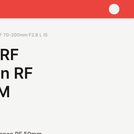
RF 70-200mm F2.8 L IS USM
 RF
n RF
SM
– Canon RF 50mm