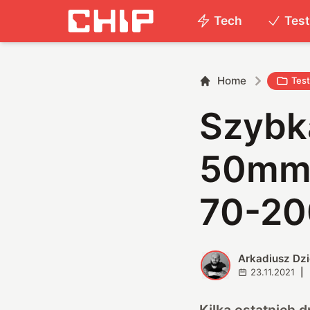
Tech
Tes
Home
Tes
Szybk
50mm 
70-20
Arkadiusz Dz
A
23.11.2021
|
Kilka ostatnich 