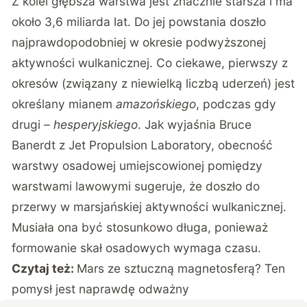
Z kolei głębsza warstwa
jest znacznie starsza i ma
około 3,6 miliarda lat
. Do jej powstania doszło
najprawdopodobniej w okresie podwyższonej
aktywności wulkanicznej. Co ciekawe, pierwszy z
okresów (związany z niewielką liczbą uderzeń) jest
określany mianem
amazońskiego
, podczas gdy
drugi –
hesperyjskiego
. Jak wyjaśnia Bruce
Banerdt z Jet Propulsion Laboratory, obecność
warstwy osadowej umiejscowionej pomiędzy
warstwami lawowymi sugeruje, że doszło do
przerwy w marsjańskiej aktywności wulkanicznej.
Musiała ona być stosunkowo długa, ponieważ
formowanie skał osadowych wymaga czasu.
Czytaj też:
Mars ze sztuczną magnetosferą? Ten
pomysł jest naprawdę odważny