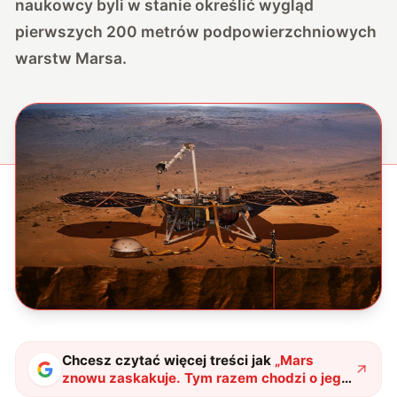
naukowcy byli w stanie określić wygląd
pierwszych 200 metrów podpowierzchniowych
warstw Marsa.
Chcesz czytać więcej treści jak
„
Mars
znowu zaskakuje. Tym razem chodzi o jego
podpowierzchniowe struktury
"
?