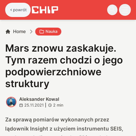
powrót
Home
Nauka
Mars znowu zaskakuje.
Tym razem chodzi o jego
podpowierzchniowe
struktury
Aleksander Kowal
A
25.11.2021
|
2
min
Za sprawą pomiarów wykonanych przez
lądownik Insight z użyciem instrumentu SEIS,