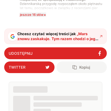
Dziennikarską przygodę rozpocząłem około piętnastu
lat temu, początkowo w związku z recenzjami gier
komputerowych i filmów. Obecnie publikuję
jeszcze 16 słów ▸
zdecydowanie częściej na tematy związane z nauką
oraz technologią. W wolnym czasie uwielbiam
podróżować, śledzić kinowe i książkowe nowości, a
także uprawiać oraz oglądać sport.
Chcesz czytać więcej treści jak
„
Mars
znowu zaskakuje. Tym razem chodzi o jego
podpowierzchniowe struktury
"
?
UDOSTĘPNIJ
TWITTER
Kopiuj