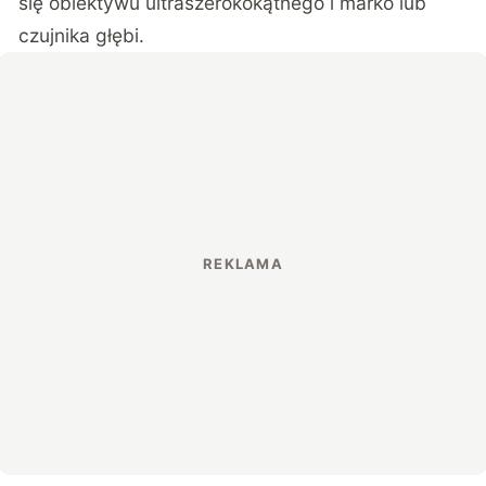
się obiektywu ultraszerokokątnego i marko lub
czujnika głębi.