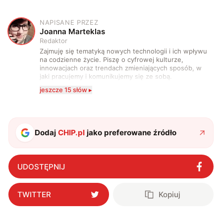
NAPISANE PRZEZ
J
Joanna Marteklas
Redaktor
Zajmuję się tematyką nowych technologii i ich wpływu
na codzienne życie. Piszę o cyfrowej kulturze,
innowacjach oraz trendach zmieniających sposób, w
jaki pracujemy i komunikujemy się ze sobą.
Szczególnie interesuje mnie relacja między rozwojem
jeszcze 15 słów ▸
technologii a współczesną popkulturą. W wolnych
chwilach zakopuję się w książkach i komiksach —
najczęściej w fantastyce i wuxia.
Dodaj
CHIP.pl
jako preferowane źródło
UDOSTĘPNIJ
TWITTER
Kopiuj