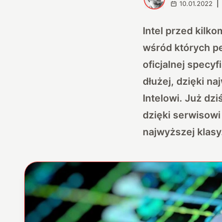
10.01.2022
|
Intel przed kilk
wśród których p
oficjalnej specy
dłużej, dzięki n
Intelowi. Już dz
dzięki serwisowi
najwyższej klasy