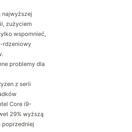
ą najwyższej
ii, zużyciem
 tylko wspomnieć,
6-rdzeniowy
w.
mne problemy dla
zen z serii
padków
tel Core i9-
awet 29% wyższą
a poprzedniej