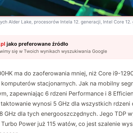
ch Alder Lake, procesorów Intela 12. generacji, Intel Core 12. 
pl
jako preferowane źródło
awimy się w Twoich wynikach wyszukiwania Google
900HK ma do zaoferowania mniej, niż Core i9-129
komputerów stacjonarnych. Jak na mobilny segm
 zapewniając 6 rdzeni Performance i 8 Efficient
taktowanie wynosi 5 GHz dla wszystkich rdzen
,8 GHz dla tych energooszczędnych. Jego TDP w
 Turbo Power już 115 watów, co jest szalenie w