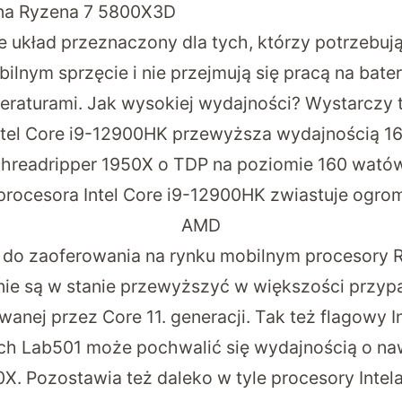
 na Ryzena 7 5800X3D
ie układ przeznaczony dla tych, którzy potrzebuj
lnym sprzęcie i nie przejmują się pracą na bater
peraturami. Jak wysokiej wydajności? Wystarczy
ntel Core i9-12900HK przewyższa wydajnością 1
hreadripper 1950X o TDP na poziomie 160 wató
procesora Intel Core i9-12900HK zwiastuje ogro
AMD
o zaoferowania na rynku mobilnym procesory Ry
k nie są w stanie przewyższyć w większości przy
anej przez Core 11. generacji. Tak też flagowy In
ch Lab501 może pochwalić się wydajnością o n
X. Pozostawia też daleko w tyle procesory Intel