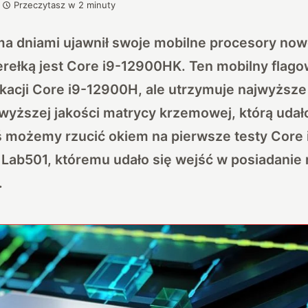
Przeczytasz w
2
minuty
oma dniami ujawnił swoje mobilne procesory nowe
erełką jest Core i9-12900HK. Ten mobilny flag
fikacji Core i9-12900H, ale utrzymuje najwyższe
ajwyższej jakości matrycy krzemowej, którą udał
iś możemy rzucić okiem na pierwsze testy Core
 Lab501, któremu udało się wejść w posiadanie
.