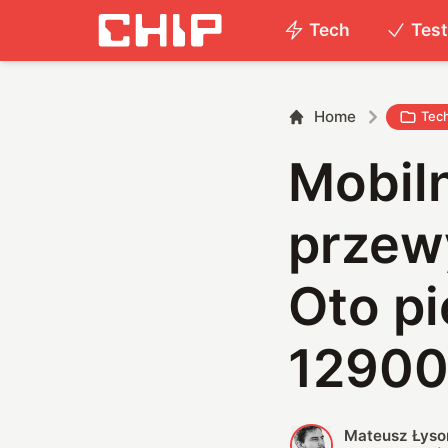
Tech
Tes
Home
Tec
Mobiln
przew
Oto pi
1290
Mateusz Łyso
M