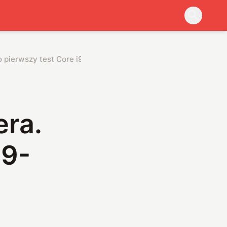
o pierwszy test Core i9-12900HK
ra.
i9-