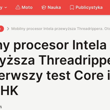
ty
Moto
Nauka
Publicystyka
Mobilny procesor Intela przewyższa Threadrippera. Ot
h
y procesor Intela
yższa Threadrippe
erwszy test Core 
0HK
ń