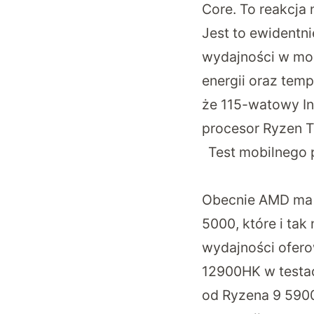
Core. To reakcja
Jest to ewidentn
wydajności w mobi
energii oraz tem
że 115-watowy I
procesor Ryzen T
Test mobilnego 
Obecnie AMD ma d
5000, które i ta
wydajności oferow
12900HK w testa
od Ryzena 9 5900