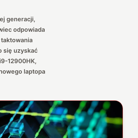
j generacji,
owiec odpowiada
 taktowania
o się uzyskać
 i9-12900HK,
 nowego laptopa