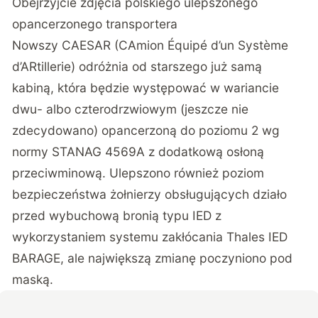
Obejrzyjcie zdjęcia polskiego ulepszonego
opancerzonego transportera
Nowszy CAESAR (CAmion Équipé d’un Système
d’ARtillerie) odróżnia od starszego już samą
kabiną, która będzie występować w wariancie
dwu- albo czterodrzwiowym (jeszcze nie
zdecydowano) opancerzoną do poziomu 2 wg
normy STANAG 4569A z dodatkową osłoną
przeciwminową. Ulepszono również poziom
bezpieczeństwa żołnierzy obsługujących działo
przed wybuchową bronią typu IED z
wykorzystaniem systemu zakłócania Thales IED
BARAGE, ale największą zmianę poczyniono pod
maską.