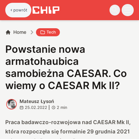
powrót
Home
Tech
Powstanie nowa
armatohaubica
samobieżna CAESAR. Co
wiemy o CAESAR Mk II?
Mateusz Łysoń
M
25.02.2022
|
2
min
Praca badawczo-rozwojowa nad CAESAR Mk II,
która rozpoczęła się formalnie 29 grudnia 2021