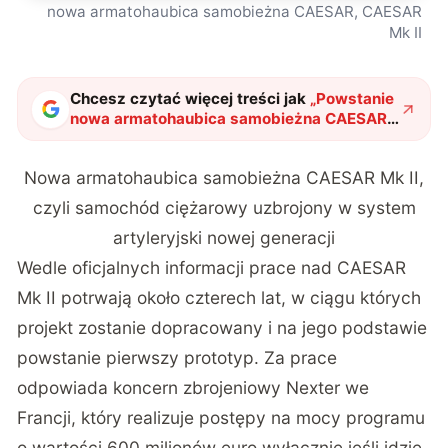
nowa armatohaubica samobieżna CAESAR, CAESAR
Mk II
Chcesz czytać więcej treści jak
„
Powstanie
nowa armatohaubica samobieżna CAESAR.
Co wiemy o CAESAR Mk II?
"
?
Nowa armatohaubica samobieżna CAESAR Mk II,
czyli samochód ciężarowy uzbrojony w system
artyleryjski nowej generacji
Wedle oficjalnych informacji prace nad CAESAR
Mk II potrwają około czterech lat, w ciągu których
projekt zostanie dopracowany i na jego podstawie
powstanie pierwszy prototyp. Za prace
odpowiada koncern zbrojeniowy Nexter we
Francji, który realizuje postępy na mocy programu
o wartości 600 milionów euro wyłącznie jeśli idzie