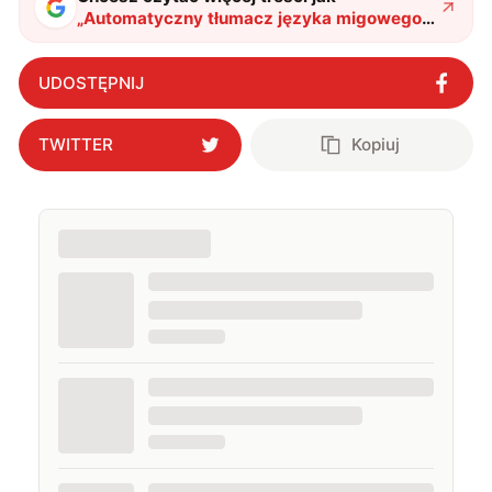
„
Automatyczny tłumacz języka migowego
na angielski. Studentka opracowała
wyjątkowy system sztucznej inteligencji
"
?
UDOSTĘPNIJ
TWITTER
Kopiuj