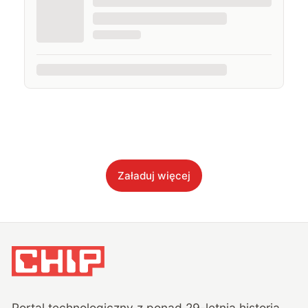
Załaduj więcej
Portal technologiczny z ponad
29
-letnią historią,