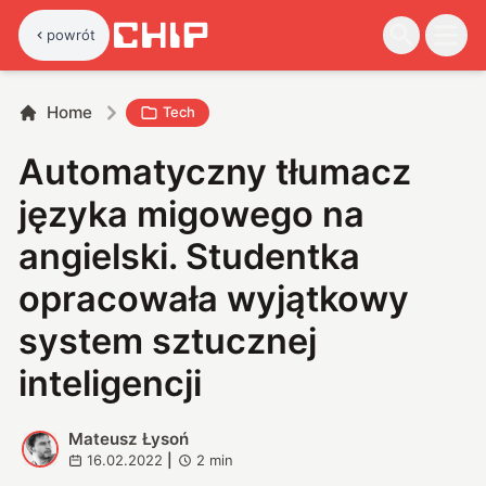
powrót
Home
Tech
Automatyczny tłumacz
języka migowego na
angielski. Studentka
opracowała wyjątkowy
system sztucznej
inteligencji
Mateusz Łysoń
M
16.02.2022
|
2
min