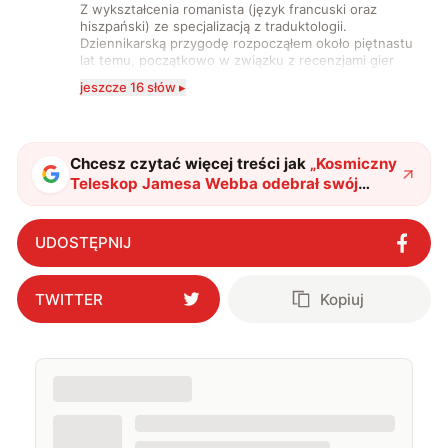
Z wykształcenia romanista (język francuski oraz
hiszpański) ze specjalizacją z traduktologii.
Dziennikarską przygodę rozpocząłem około piętnastu
lat temu, początkowo w związku z recenzjami gier
komputerowych i filmów. Obecnie publikuję
jeszcze 16 słów ▸
zdecydowanie częściej na tematy związane z nauką
oraz technologią. W wolnym czasie uwielbiam
podróżować, śledzić kinowe i książkowe nowości, a
także uprawiać oraz oglądać sport.
Chcesz czytać więcej treści jak
„
Kosmiczny
Teleskop Jamesa Webba odebrał swój
pierwszy sygnał
"
?
UDOSTĘPNIJ
TWITTER
Kopiuj