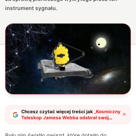
instrument sygnału.
Chcesz czytać więcej treści jak
„
Kosmiczny
Teleskop Jamesa Webba odebrał swój
pierwszy sygnał
"
?
Było nim światło gwiazd, które dotarło do