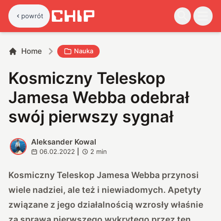
powrót
Home
Nauka
Kosmiczny Teleskop
Jamesa Webba odebrał
swój pierwszy sygnał
Aleksander Kowal
A
06.02.2022
|
2
min
Kosmiczny Teleskop Jamesa Webba przynosi
wiele nadziei, ale też i niewiadomych. Apetyty
związane z jego działalnością wzrosły właśnie
za sprawą pierwszego wykrytego przez ten